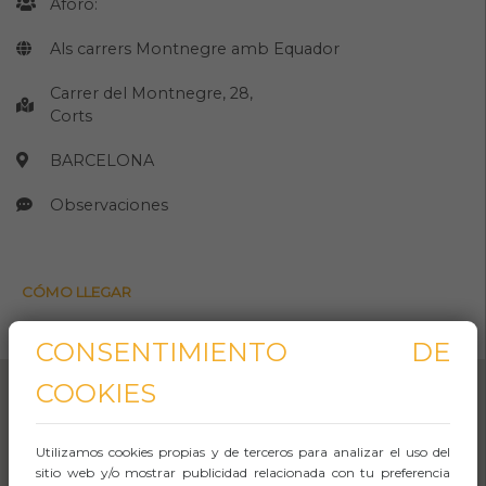
Aforo:
Als carrers Montnegre amb Equador
Carrer del Montnegre, 28,
Corts
BARCELONA
Observaciones
CÓMO LLEGAR
Abrir Navegación
CONSENTIMIENTO DE
COOKIES
Utilizamos cookies propias y de terceros para analizar el uso del
sitio web y/o mostrar publicidad relacionada con tu preferencia