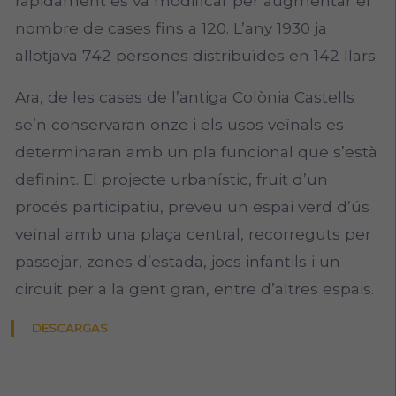
ràpidament es va modi­ficar per augmentar el
nombre de cases ­fins a 120. L’any 1930 ja
allotjava 742 persones distribuïdes en 142 llars.
Ara, de les cases de l’antiga Colònia Castells
se’n conservaran onze i els usos veïnals es
determinaran amb un pla funcional que s’està
definint. El projecte urbanístic, fruit d’un
procés participatiu, preveu un espai verd d’ús
veïnal amb una plaça central, recorreguts per
passejar, zones d’estada, jocs infantils i un
circuit per a la gent gran, entre d’altres espais.
DESCARGAS