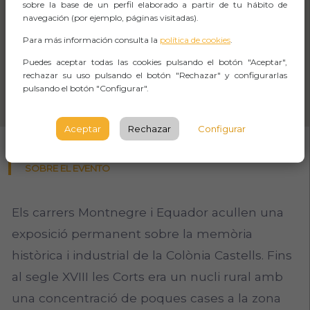
sobre la base de un perfil elaborado a partir de tu hábito de
navegación (por ejemplo, páginas visitadas).
Para más información consulta la
política de cookies
.
Puedes aceptar todas las cookies pulsando el botón "Aceptar",
rechazar su uso pulsando el botón "Rechazar" y configurarlas
pulsando el botón "Configurar".
Aceptar
Rechazar
Configurar
SOBRE EL EVENTO
Els carrers Montnegre i Equador acullen una
exposició permanent sobre la memòria
històrica i industrial de la Colònia Castells. Fins
al segle XVIII les Corts era un nucli rural amb
una concentració de poques cases a la zona