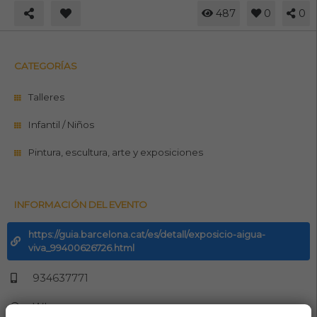
487
0
0
CATEGORÍAS
Talleres
Infantil / Niños
Pintura, escultura, arte y exposiciones
INFORMACIÓN DEL EVENTO
https://guia.barcelona.cat/es/detall/exposicio-aigua-
viva_99400626726.html
934637771
Whasapp