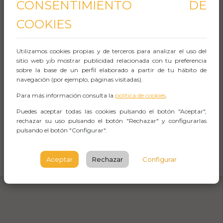
CONSENTIMIENTO DE
Aforo:
COOKIES
Aula ambiental (Casa de l'aigua de Trinitat
Nova)
Utilizamos cookies propias y de terceros para analizar el uso del
sitio web y/o mostrar publicidad relacionada con tu preferencia
C Garbí, 2
sobre la base de un perfil elaborado a partir de tu hábito de
navegación (por ejemplo, páginas visitadas).
BARCELONA
Para más información consulta la
política de cookies
.
Observaciones
Puedes aceptar todas las cookies pulsando el botón "Aceptar",
rechazar su uso pulsando el botón "Rechazar" y configurarlas
pulsando el botón "Configurar".
CÓMO LLEGAR
Aceptar
Rechazar
Configurar
Abrir Navegación