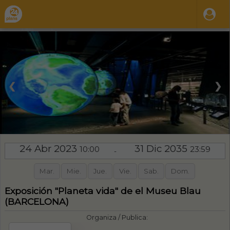
❮
❯
24 Abr 2023
31 Dic 2035
10:00
23:59
-
Mar.
Mie.
Jue.
Vie.
Sab.
Dom.
Exposición "Planeta vida" de el Museu Blau
(BARCELONA)
Organiza / Publica: