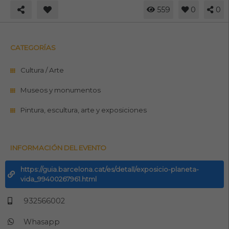
559
0
0
CATEGORÍAS
Cultura / Arte
Museos y monumentos
Pintura, escultura, arte y exposiciones
INFORMACIÓN DEL EVENTO
https://guia.barcelona.cat/es/detall/exposicio-planeta-
vida_99400267961.html
932566002
Whasapp