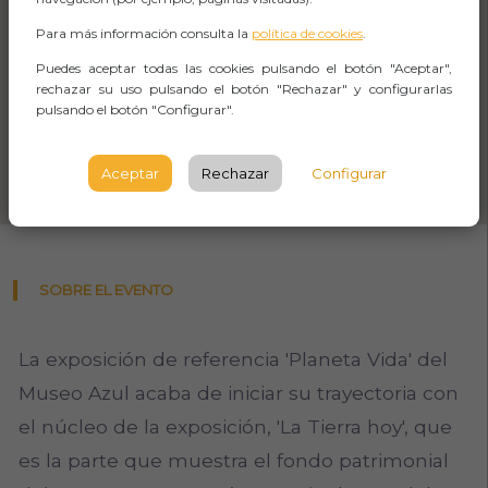
Para más información consulta la
política de cookies
.
Puedes aceptar todas las cookies pulsando el botón "Aceptar",
rechazar su uso pulsando el botón "Rechazar" y configurarlas
pulsando el botón "Configurar".
Aceptar
Rechazar
Configurar
SOBRE EL EVENTO
La exposición de referencia 'Planeta Vida' del
Museo Azul acaba de iniciar su trayectoria con
el núcleo de la exposición, 'La Tierra hoy', que
es la parte que muestra el fondo patrimonial