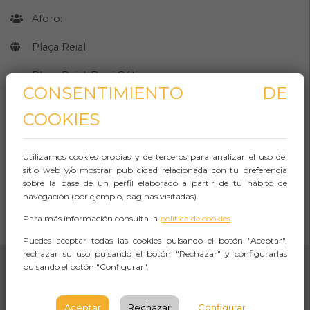
Aforo:
Plaça Reial
Plaça Reial, Barri Gótic,
CONSENTIMIENTO DE
Barcelona
COOKIES
BARCELONA
Observaciones
Utilizamos cookies propias y de terceros para analizar el uso del
sitio web y/o mostrar publicidad relacionada con tu preferencia
sobre la base de un perfil elaborado a partir de tu hábito de
navegación (por ejemplo, páginas visitadas).
CÓMO LLEGAR
Para más información consulta la
política de cookies
.
Abrir Navegación
Puedes aceptar todas las cookies pulsando el botón "Aceptar",
rechazar su uso pulsando el botón "Rechazar" y configurarlas
pulsando el botón "Configurar".
Aceptar
Rechazar
Configurar