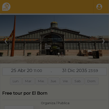
❮
❯
25 Abr 20
31 Dic 2035
11:00
23:59
-
Lun.
Mar.
Mie.
Jue.
Vie.
Sab.
Dom.
Free tour por El Born
Organiza / Publica: