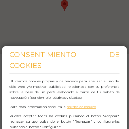
CONSENTIMIENTO DE
COOKIES
SOBRE EL EVENTO
Utilizamos cookies propias y de terceros para analizar el uso del
sitio web y/o mostrar publicidad relacionada con tu preferencia
A la hora indicada nos encontraremos junto al
sobre la base de un perfil elaborado a partir de tu hábito de
Arco de Triunfo de Barcelona
. Allí
navegación (por ejemplo, páginas visitadas).
comenzaremos este
free tour por El Born
, uno
Para más información consulta la
política de cookies
.
de los
barrios más de moda de la ciudad
.
Puedes aceptar todas las cookies pulsando el botón "Aceptar",
rechazar su uso pulsando el botón "Rechazar" y configurarlas
pulsando el botón "Configurar".