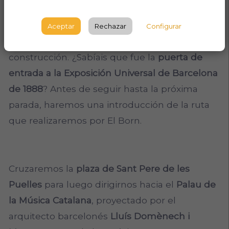
Frente a este imponente arco os hablaremos
Aceptar
Rechazar
Configurar
de su importancia y del porqué de su
construcción. ¿Sabíais que fue la
puerta de
entrada a la Exposición Universal de Barcelona
de 1888
? Antes de seguir hasta la próxima
parada, haremos una introducción de la ruta
que realizaremos por El Born.
Cruzaremos la
plaza de Sant Pere de les
Puelles
para luego dirigirnos hacia el
Palau de
la Música Catalana
, proyectado por el
arquitecto barcelonés
Lluís Domènech i