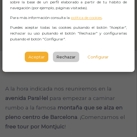
sobre la base de un perfil elaborado a partir de tu hábito de
navegación (por ejemplo, páginas visitadas).
Para más información consulta la
política de cookies
.
Puedes aceptar todas las cookies pulsando el botón "Aceptar",
rechazar su uso pulsando el botón "Rechazar" y configurarlas
pulsando el botón "Configurar".
Aceptar
Rechazar
Configurar
SOBRE EL EVENTO
A la hora indicada nos reuniremos en la
avenida Paral·lel
para empezar a caminar
rumbo a la famosa
montaña que se alza en
pleno centro de Barcelona
. ¡Comenzamos el
free tour por Montjuïc
!