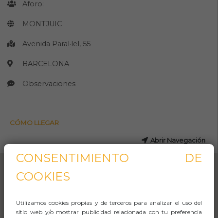
Aforo:
MONTJUIC
Avenida Paral·lel, 55
BARCELONA
Observaciones
CÓMO LLEGAR
Abrir Navegación
CONSENTIMIENTO DE
COOKIES
Utilizamos cookies propias y de terceros para analizar el uso del
sitio web y/o mostrar publicidad relacionada con tu preferencia