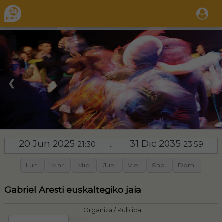
❮
❯
20 Jun 2025
31 Dic 2035
21:30
23:59
-
Lun.
Mar.
Mie.
Jue.
Vie.
Sab.
Dom.
Gabriel Aresti euskaltegiko jaia
Organiza / Publica: