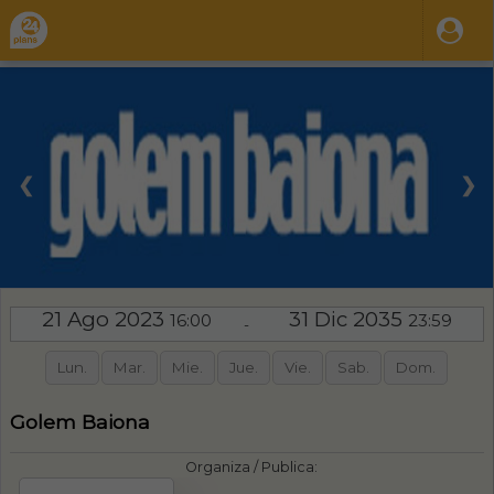
❮
❯
21 Ago 2023
31 Dic 2035
16:00
23:59
-
Lun.
Mar.
Mie.
Jue.
Vie.
Sab.
Dom.
Golem Baiona
Organiza / Publica: