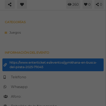
260
0
0
CATEGORÍAS
Juegos
INFORMACIÓN DEL EVENTO
https://www.enterticket.es/eventos/gymkhana-en-busca-
del-pirata-2025-711045
Teléfono
Whasapp
Aforo: