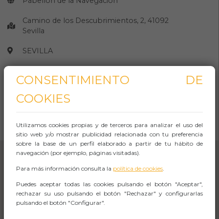
Pabellón de la Navegación
Camino de los Descubrimientos, 2, 41092
Sevilla
SEVILLA
Observaciones
CONSENTIMIENTO DE
COOKIES
CÓMO LLEGAR
Utilizamos cookies propias y de terceros para analizar el uso del
Abrir Navegación
sitio web y/o mostrar publicidad relacionada con tu preferencia
sobre la base de un perfil elaborado a partir de tu hábito de
navegación (por ejemplo, páginas visitadas).
Para más información consulta la
política de cookies
.
Puedes aceptar todas las cookies pulsando el botón "Aceptar",
rechazar su uso pulsando el botón "Rechazar" y configurarlas
pulsando el botón "Configurar".