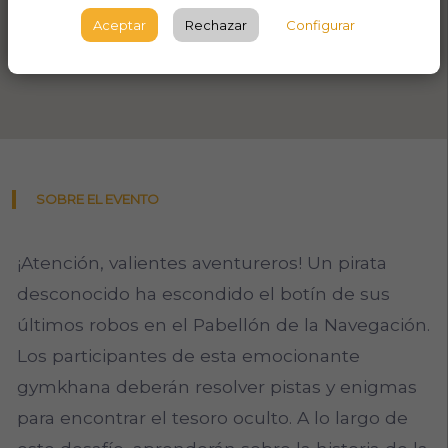
Aceptar
Rechazar
Configurar
SOBRE EL EVENTO
¡Atención, valientes aventureros! Un pirata
desconocido ha escondido el botín de sus
últimos robos en el Pabellón de la Navegación.
Los participantes de esta emocionante
gymkhana deberán resolver pistas y enigmas
para encontrar el tesoro oculto. A lo largo de