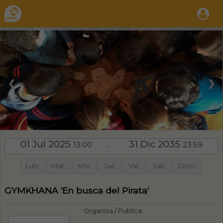
❮
❯
01 Jul 2025
31 Dic 2035
13:00
23:59
-
Lun.
Mar.
Mie.
Jue.
Vie.
Sab.
Dom.
GYMKHANA 'En busca del Pirata'
Organiza / Publica: