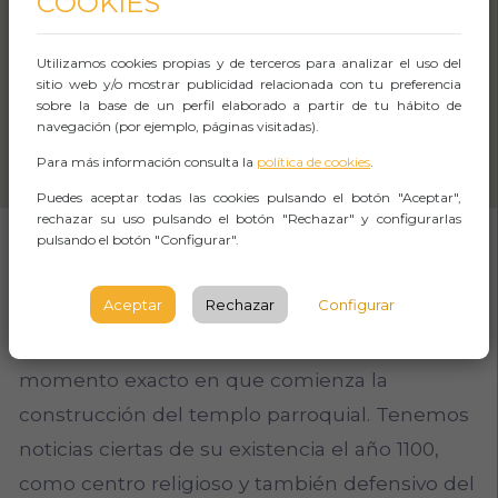
COOKIES
Utilizamos cookies propias y de terceros para analizar el uso del
sitio web y/o mostrar publicidad relacionada con tu preferencia
sobre la base de un perfil elaborado a partir de tu hábito de
navegación (por ejemplo, páginas visitadas).
Para más información consulta la
política de cookies
.
Puedes aceptar todas las cookies pulsando el botón "Aceptar",
rechazar su uso pulsando el botón "Rechazar" y configurarlas
pulsando el botón "Configurar".
SOBRE EL EVENTO
Aceptar
Rechazar
Configurar
Desconocemos documentalmente el
momento exacto en que comienza la
construcción del templo parroquial. Tenemos
noticias ciertas de su existencia el año 1100,
como centro religioso y también defensivo del