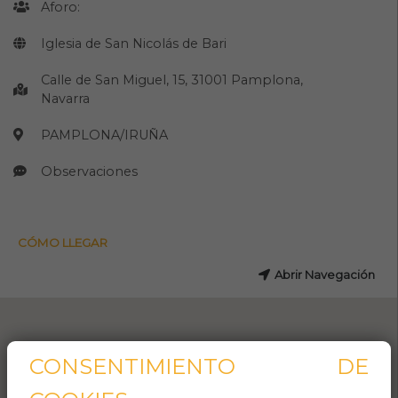
Aforo:
Iglesia de San Nicolás de Bari
Calle de San Miguel, 15, 31001 Pamplona,
Navarra
PAMPLONA/IRUÑA
Observaciones
CÓMO LLEGAR
Abrir Navegación
CONSENTIMIENTO DE