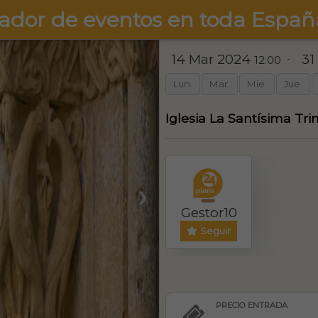
ador de eventos en toda Españ
14 Mar 2024
31
-
12:00
Lun.
Mar.
Mie.
Jue.
Iglesia La Santísima Tri
❯
Gestor10
Seguir
PRECIO ENTRADA