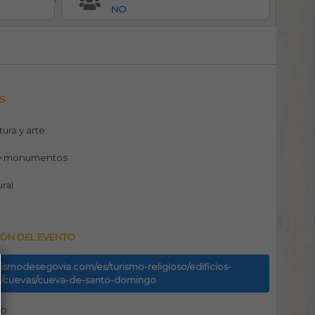
NO
S
tura y arte
y monumentos
ural
ÓN DEL EVENTO
urismodesegovia.com/es/turismo-religioso/edificios-
os/cuevas/cueva-de-santo-domingo
no