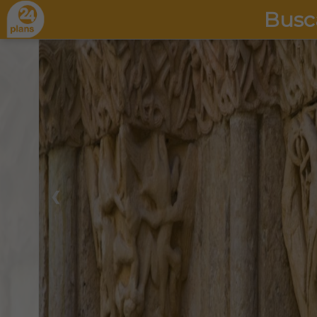
Busc
❮