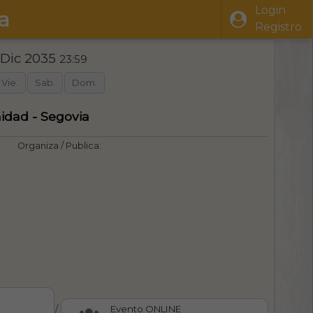
Login
a
Registro
 Dic 2035
23:59
Vie.
Sab.
Dom.
nidad - Segovia
Organiza / Publica:
/
Evento ONLINE