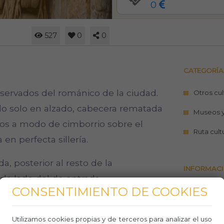
0
527
0
0
CATEGORÍA
servados del románico de la ciudad.
Otros cul
o solo en alzado, cabecera rematada
Museos 
pos a modo de cimborrio sobre el
Ruta cult
 en perfecta sillería.
a, posterior al resto de la
INFORMACI
da lado del de entrada.
CONSENTIMIENTO DE COOKIES
https://t
 de todos los segovianos.
religios
óveda apuntada y arcos fajones. Es de
Utilizamos cookies propias y de terceros para analizar el uso
Teléfo