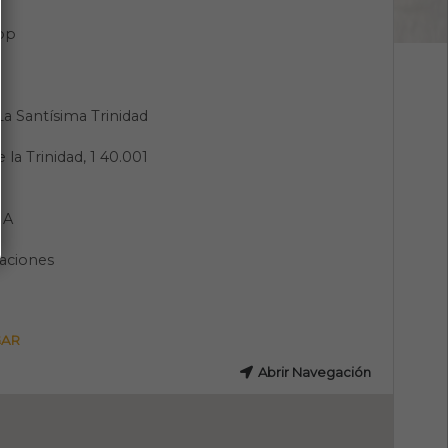
pp
 La Santísima Trinidad
 la Trinidad, 1 40.001
a
IA
aciones
GAR
Abrir Navegación