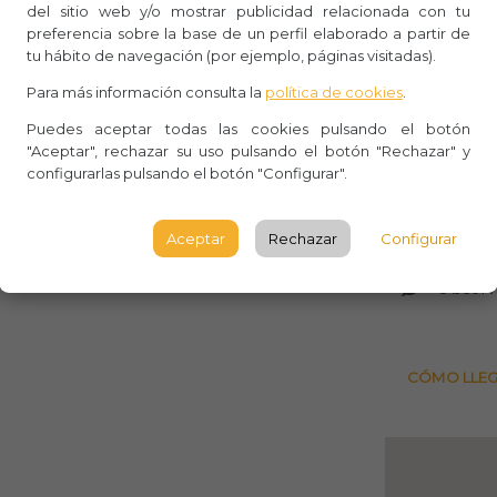
del sitio web y/o mostrar publicidad relacionada con tu
 arquerías ciegas de ocho arcos. El
preferencia sobre la base de un perfil elaborado a partir de
Whasa
d, pero es de la época de la última
tu hábito de navegación (por ejemplo, páginas visitadas).
Aforo:
ó por el retablo barroco que cubría el
Para más información consulta la
política de cookies
.
Iglesia
Puedes aceptar todas las cookies pulsando el botón
"Aceptar", rechazar su uso pulsando el botón "Rechazar" y
io de culto. Puede consultar el
configurarlas pulsando el botón "Configurar".
Plaza de
Segovi
Aceptar
Rechazar
Configurar
SEGOV
Observ
CÓMO LLE