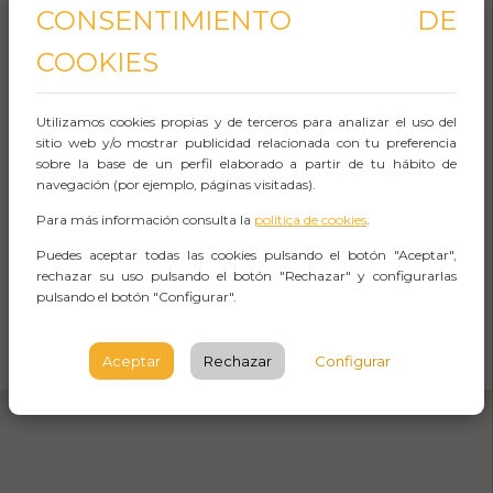
CONSENTIMIENTO DE
Aforo:
COOKIES
Iglesia San Miguel
Iglesias San Miguel,
Utilizamos cookies propias y de terceros para analizar el uso del
Segovia
sitio web y/o mostrar publicidad relacionada con tu preferencia
sobre la base de un perfil elaborado a partir de tu hábito de
navegación (por ejemplo, páginas visitadas).
SEGOVIA
Para más información consulta la
política de cookies
.
Observaciones
Puedes aceptar todas las cookies pulsando el botón "Aceptar",
rechazar su uso pulsando el botón "Rechazar" y configurarlas
pulsando el botón "Configurar".
CÓMO LLEGAR
Aceptar
Rechazar
Configurar
Abrir Navegación