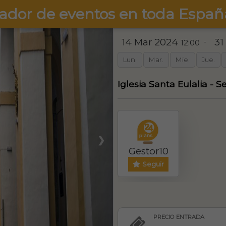
ador de eventos en toda Españ
14 Mar 2024
31
-
12:00
Lun.
Mar.
Mie.
Jue.
Iglesia Santa Eulalia - S
❯
Gestor10
Seguir
PRECIO ENTRADA