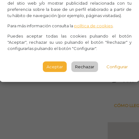
del sitio web y/o mostrar publicidad relacionada con tu
preferencia sobre la base de un perfil elaborado a partir de
Whasa
tu hábito de navegación (por ejemplo, páginas visitadas).
Aforo:
Para más información consulta la
política de cookies
.
Iglesia 
Puedes aceptar todas las cookies pulsando el botón
"Aceptar", rechazar su uso pulsando el botón "Rechazar" y
configurarlas pulsando el botón "Configurar".
Plaza d
Segovi
Aceptar
Rechazar
Configurar
SEGOV
Observ
CÓMO LLE