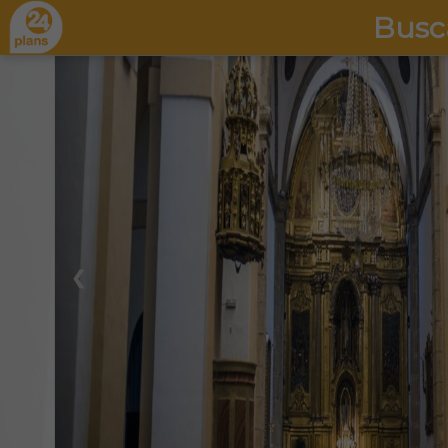
Busc
❮