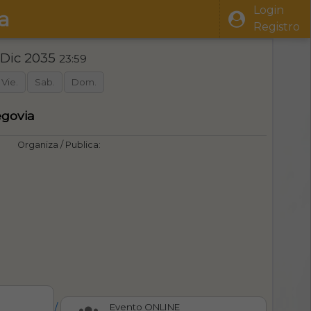
Login
a
Registro
 Dic 2035
23:59
Vie.
Sab.
Dom.
egovia
Organiza / Publica:
/
Evento ONLINE