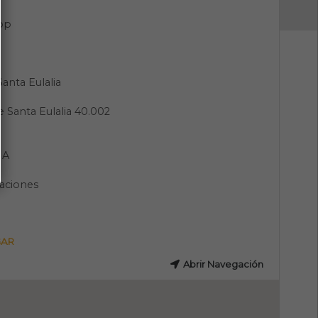
pp
Santa Eulalia
e Santa Eulalia 40.002
a
IA
aciones
GAR
Abrir Navegación