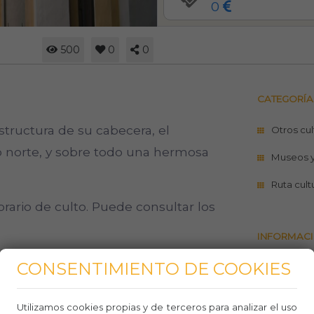
0
500
0
0
CATEGORÍA
tructura de su cabecera, el
Otros cul
o norte, y sobre todo una hermosa
Museos 
Ruta cult
orario de culto. Puede consultar los
INFORMACI
CONSENTIMIENTO DE COOKIES
https://t
religiosos
Utilizamos cookies propias y de terceros para analizar el uso
9214311