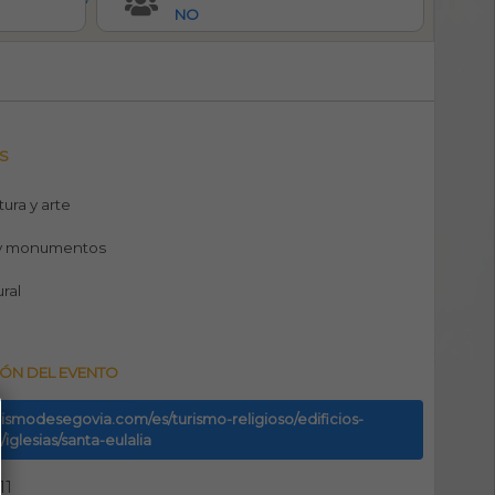
NO
S
tura y arte
y monumentos
ural
ÓN DEL EVENTO
urismodesegovia.com/es/turismo-religioso/edificios-
/iglesias/santa-eulalia
11