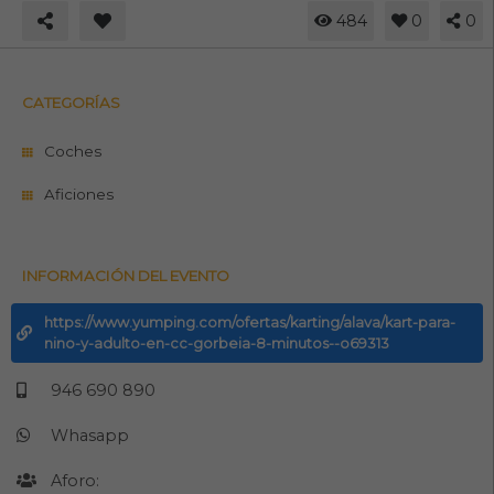
484
0
0
CATEGORÍAS
Coches
Aficiones
INFORMACIÓN DEL EVENTO
https://www.yumping.com/ofertas/karting/alava/kart-para-
nino-y-adulto-en-cc-gorbeia-8-minutos--o69313
946 690 890
Whasapp
Aforo: