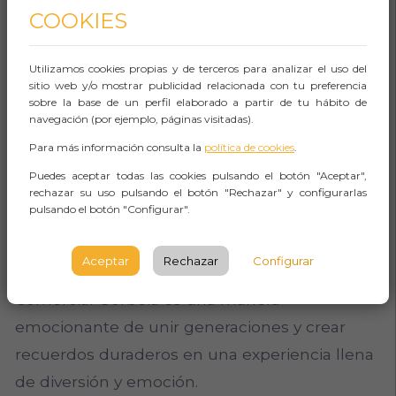
COOKIES
compartir momentos inolvidables en familia o
con amigos, donde tanto los pequeños como
Utilizamos cookies propias y de terceros para analizar el uso del
los adultos pueden disfrutar de la emoción de
sitio web y/o mostrar publicidad relacionada con tu preferencia
sobre la base de un perfil elaborado a partir de tu hábito de
la velocidad en un ambiente seguro y
navegación (por ejemplo, páginas visitadas).
controlado. Además, pilotar un kart es una
Para más información consulta la
política de cookies
.
experiencia única que fomenta la
Puedes aceptar todas las cookies pulsando el botón "Aceptar",
competencia amigable y permite liberar el
rechazar su uso pulsando el botón "Rechazar" y configurarlas
pulsando el botón "Configurar".
estrés mientras se experimenta la emoción de
las curvas y rectas de la pista. En resumen,
Aceptar
Rechazar
Configurar
optar por esta actividad en el Centro
Comercial Gorbeia es una manera
emocionante de unir generaciones y crear
recuerdos duraderos en una experiencia llena
de diversión y emoción.