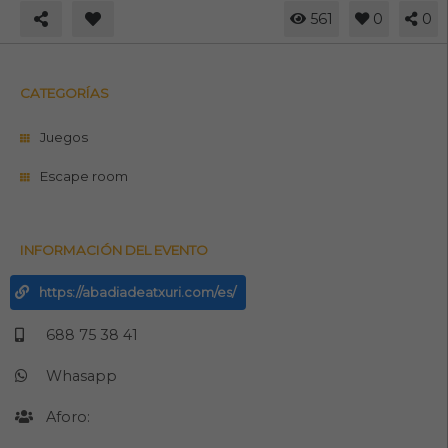
561
0
0
CATEGORÍAS
Juegos
Escape room
INFORMACIÓN DEL EVENTO
https://abadiadeatxuri.com/es/
688 75 38 41
Whasapp
Aforo: