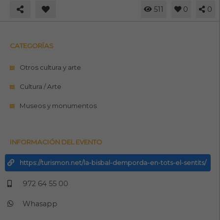
511
0
0
CATEGORÍAS
Otros cultura y arte
Cultura / Arte
Museos y monumentos
INFORMACIÓN DEL EVENTO
https://turismon.net/la-bisbal-demporda-en-tots-el-sentits/
972 64 55 00
Whasapp