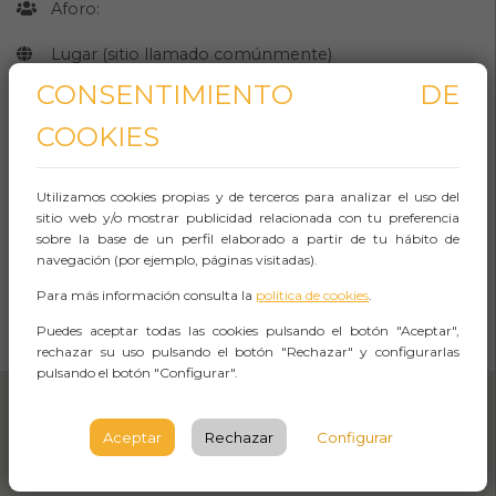
Aforo:
Lugar (sitio llamado comúnmente)
CONSENTIMIENTO DE
Plaça del Castell, 17100 - La Bisbal
d’Empordà
COOKIES
GIRONA
Utilizamos cookies propias y de terceros para analizar el uso del
Observaciones
sitio web y/o mostrar publicidad relacionada con tu preferencia
sobre la base de un perfil elaborado a partir de tu hábito de
navegación (por ejemplo, páginas visitadas).
Para más información consulta la
política de cookies
.
CÓMO LLEGAR
Puedes aceptar todas las cookies pulsando el botón "Aceptar",
Abrir Navegación
rechazar su uso pulsando el botón "Rechazar" y configurarlas
pulsando el botón "Configurar".
Aceptar
Rechazar
Configurar