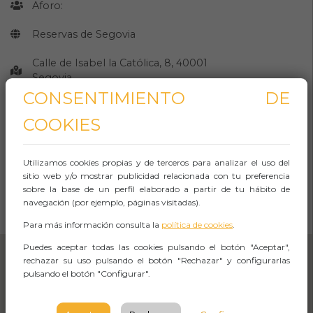
Aforo:
Reservas de Segovia
Calle de Isabel la Católica, 8, 40001
Segovia
CONSENTIMIENTO DE
SEGOVIA
COOKIES
Observaciones
Utilizamos cookies propias y de terceros para analizar el uso del
sitio web y/o mostrar publicidad relacionada con tu preferencia
sobre la base de un perfil elaborado a partir de tu hábito de
CÓMO LLEGAR
navegación (por ejemplo, páginas visitadas).
Abrir Navegación
Para más información consulta la
política de cookies
.
Puedes aceptar todas las cookies pulsando el botón "Aceptar",
rechazar su uso pulsando el botón "Rechazar" y configurarlas
pulsando el botón "Configurar".