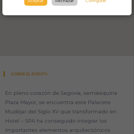
Aceptar
Rechazar
Configurar
SOBRE EL EVENTO
En pleno corazón de Segovia, semiesquina
Plaza Mayor, se encuentra este Palacete
Mudéjar del Siglo XV que transformado en
Hotel – SPA ha conseguido integrar los
importantes elementos arquitectónicos