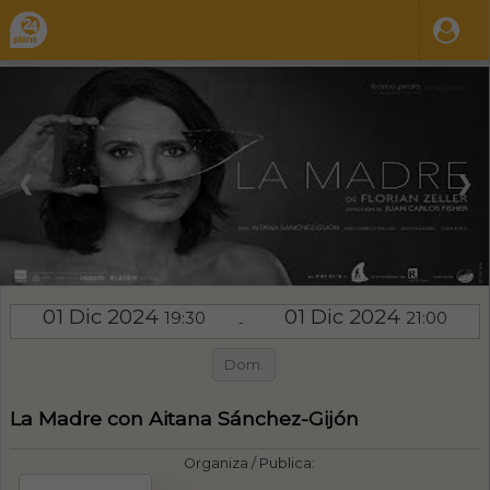
❮
❯
01 Dic 2024
01 Dic 2024
19:30
21:00
-
Dom.
La Madre con Aitana Sánchez-Gijón
Organiza / Publica: