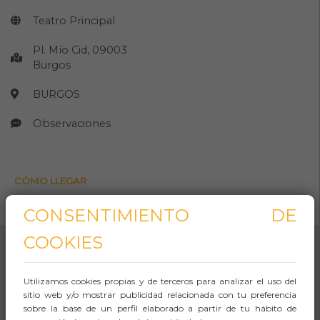
Teatro Principal
Pl. Mío Cid, 09003
Burgos
BURGOS
Observaciones
CÓMO LLEGAR
Abrir Navegación
CONSENTIMIENTO DE
COOKIES
Utilizamos cookies propias y de terceros para analizar el uso del
sitio web y/o mostrar publicidad relacionada con tu preferencia
sobre la base de un perfil elaborado a partir de tu hábito de