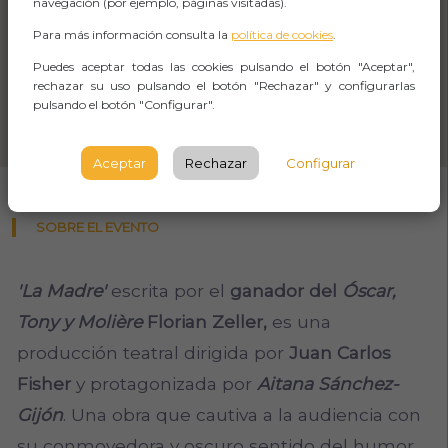
navegación (por ejemplo, páginas visitadas).
Para más información consulta la
política de cookies
.
Puedes aceptar todas las cookies pulsando el botón "Aceptar",
rechazar su uso pulsando el botón "Rechazar" y configurarlas
pulsando el botón "Configurar".
Aceptar
Rechazar
Configurar
SOBRE EL EVENTO
'La Madre'
escrita por el
ganador del
Óscar,
Tony y Molière
Florian Zeller,
es una
producción teatral dirigida por
Juan Carlos
Fisher
y protagonizada por
Aitana Sánchez-
Gijón
. Una obra que cautiva a la audiencia con
su conmovedora y oscuro sentido del humor.