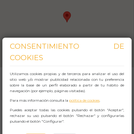
CONSENTIMIENTO DE
COOKIES
Utilizamos cookies propias y de terceros para analizar el uso del
sitio web y/o mostrar publicidad relacionada con tu preferencia
sobre la base de un perfil elaborado a partir de tu hábito de
SOBRE EL EVENTO
navegación (por ejemplo, páginas visitadas).
Para más información consulta la
política de cookies
.
Una comedia griega para el público de hoy
Puedes aceptar todas las cookies pulsando el botón "Aceptar",
rechazar su uso pulsando el botón "Rechazar" y configurarlas
Es una visión contemporánea del texto
La
pulsando el botón "Configurar".
Asamblea de las Mujeres
, de Aristófanes,