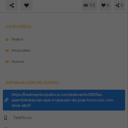
113
0
0
CATEGORÍAS
Teatro
Musicales
Humor
INFORMACIÓN DEL EVENTO
https://teatreprincipalinca.com/es/evento/557/las-
asambleistas-las-que-tropiezan-de-jose-troncoso-con-
silvia-abril/
Teléfono