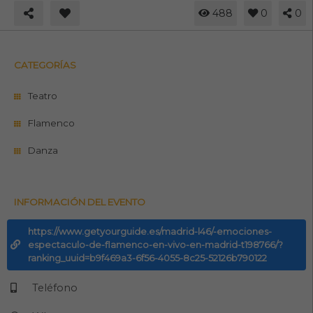
488
0
0
CATEGORÍAS
Teatro
Flamenco
Danza
INFORMACIÓN DEL EVENTO
https://www.getyourguide.es/madrid-l46/-emociones-
espectaculo-de-flamenco-en-vivo-en-madrid-t198766/?
ranking_uuid=b9f469a3-6f56-4055-8c25-52126b790122
Teléfono