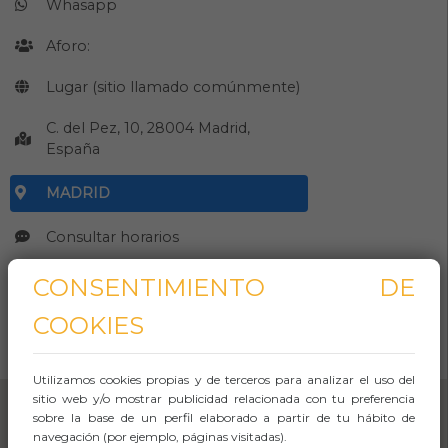
Whasapp
Aforo:
Lugar (sitio llamado comúnmente)
C. del Pez, 10, 28004 Madrid,
España
MADRID
Consultar horarios
CONSENTIMIENTO DE
CÓMO LLEGAR
COOKIES
Abrir Navegación
Utilizamos cookies propias y de terceros para analizar el uso del
sitio web y/o mostrar publicidad relacionada con tu preferencia
sobre la base de un perfil elaborado a partir de tu hábito de
navegación (por ejemplo, páginas visitadas).