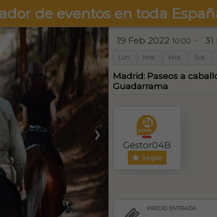
ador de eventos en toda Españ
19 Feb 2022
31
-
10:00
Lun.
Mar.
Mie.
Jue.
Madrid: Paseos a caball
Guadarrama
❯
Gestor04B
Seguir
PRECIO ENTRADA