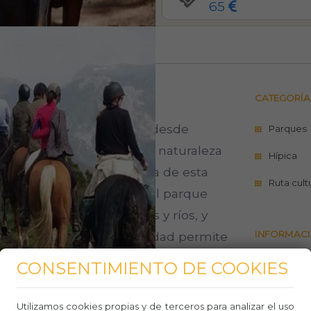
65
475
0
0
CATEGORÍA
al Sierra de Guadarrama, desde
Parques
al para los amantes de la naturaleza
Hípica
rutar de la belleza escénica de esta
Ruta cult
 a lomos de un caballo. El parque
yendo montañas, bosques y ríos, y
INFORMACI
 la flora local. Esta actividad permite
 forma relajante de explorar la
CONSENTIMIENTO DE COOKIES
https://
madrid-t1
ca distancia de la bulliciosa
Teléfo
Utilizamos cookies propias y de terceros para analizar el uso