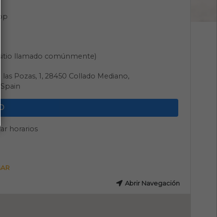
pp
(sitio llamado comúnmente)
e las Pozas, 1, 28450 Collado Mediano,
 Spain
D
ar horarios
GAR
Abrir Navegación