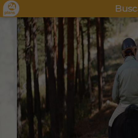
Busc
❮