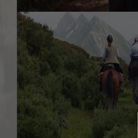
SOBRE EL EVENTO
Los paseos a caballo por el Parque Nacion
Madrid, ofrecen una experiencia excepcion
y la equitación. Los visitantes pueden disf
área protegida mientras recorren senderos
cuenta con paisajes impresionantes, inclu
ofrece la oportunidad de observar la fauna y
una conexión única con la naturaleza y una
región montañosa de Guadarrama, todo a po
Madrid.