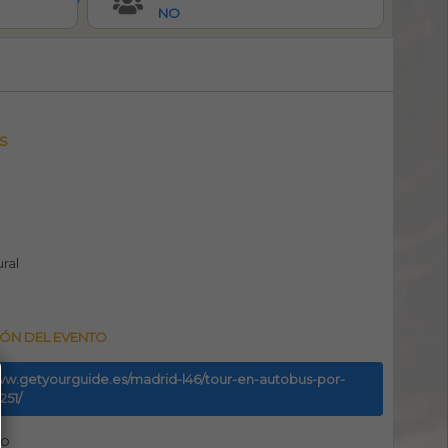
NO
S
ural
ÓN DEL EVENTO
www.getyourguide.es/madrid-l46/tour-en-autobus-por-
251/
no