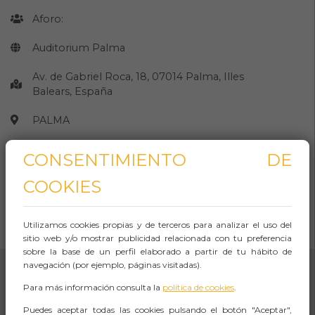
Aforo:
Auditorium Palma
Av. de Gabriel Roca, 18, 07014 Palma, Illes
Balears, España
PALMA
Observaciones
CONSENTIMIENTO DE
COOKIES
CÓMO LLEGAR
Utilizamos cookies propias y de terceros para analizar el uso del
Abrir Navegación
sitio web y/o mostrar publicidad relacionada con tu preferencia
sobre la base de un perfil elaborado a partir de tu hábito de
navegación (por ejemplo, páginas visitadas).
Para más información consulta la
política de cookies
.
Puedes aceptar todas las cookies pulsando el botón "Aceptar",