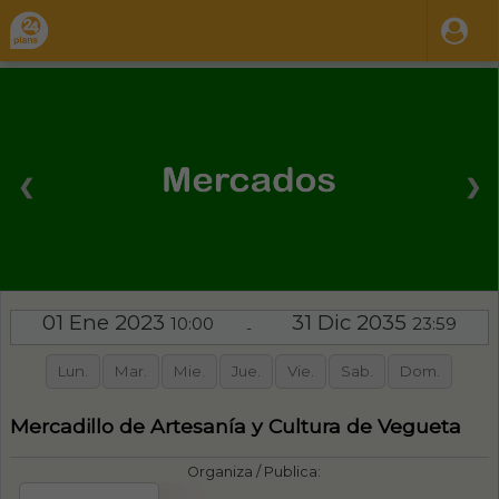
❮
❯
01 Ene 2023
31 Dic 2035
10:00
23:59
-
Lun.
Mar.
Mie.
Jue.
Vie.
Sab.
Dom.
Mercadillo de Artesanía y Cultura de Vegueta
Organiza / Publica: