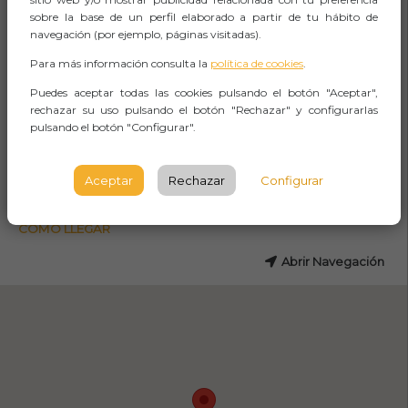
Las Palmas de Gran Canaria
sobre la base de un perfil elaborado a partir de tu hábito de
navegación (por ejemplo, páginas visitadas).
Plaza del Pilar Nuevo, Las
Palmas
Para más información consulta la
política de cookies
.
Puedes aceptar todas las cookies pulsando el botón "Aceptar",
PALMAS DE GRAN CANARIA
rechazar su uso pulsando el botón "Rechazar" y configurarlas
(LAS)
pulsando el botón "Configurar".
Observaciones
Aceptar
Rechazar
Configurar
CÓMO LLEGAR
Abrir Navegación