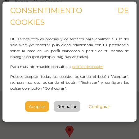
Arucas - Gran Canaria
CONSENTIMIENTO DE
Juan de Bethencourt, Arucas
COOKIES
PALMAS DE GRAN CANARIA
(LAS)
Utilizamos cookies propias y de terceros para analizar el uso del
sitio web y/o mostrar publicidad relacionada con tu preferencia
Observaciones
sobre la base de un perfil elaborado a partir de tu hábito de
navegación (por ejemplo, páginas visitadas).
Para más información consulta la
política de cookies
.
CÓMO LLEGAR
Puedes aceptar todas las cookies pulsando el botón "Aceptar",
rechazar su uso pulsando el botón "Rechazar" y configurarlas
Abrir Navegación
pulsando el botón "Configurar".
Aceptar
Rechazar
Configurar