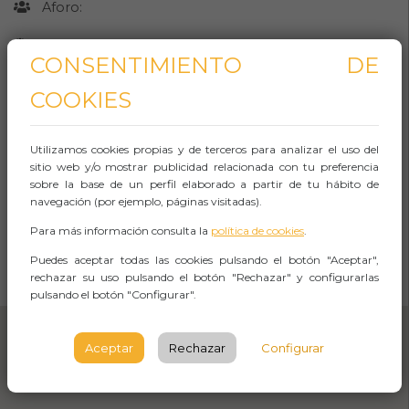
Aforo:
Lugar (sitio llamado comúnmente)
CONSENTIMIENTO DE
Ubicación Passeig de la Ribera, 55, 08420
COOKIES
Canovelles
BARCELONA
Utilizamos cookies propias y de terceros para analizar el uso del
sitio web y/o mostrar publicidad relacionada con tu preferencia
Observaciones
sobre la base de un perfil elaborado a partir de tu hábito de
navegación (por ejemplo, páginas visitadas).
Para más información consulta la
política de cookies
.
CÓMO LLEGAR
Puedes aceptar todas las cookies pulsando el botón "Aceptar",
rechazar su uso pulsando el botón "Rechazar" y configurarlas
Abrir Navegación
pulsando el botón "Configurar".
Aceptar
Rechazar
Configurar