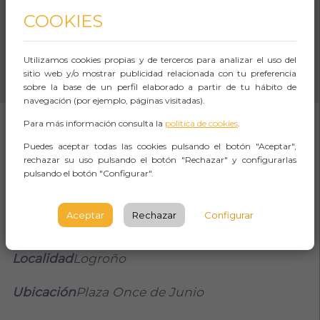
COOKIES
Utilizamos cookies propias y de terceros para analizar el uso del
sitio web y/o mostrar publicidad relacionada con tu preferencia
sobre la base de un perfil elaborado a partir de tu hábito de
navegación (por ejemplo, páginas visitadas).
Para más información consulta la
política de cookies
.
SOBRE EL EVENTO
Puedes aceptar todas las cookies pulsando el botón "Aceptar",
rechazar su uso pulsando el botón "Rechazar" y configurarlas
pulsando el botón "Configurar".
Días
Sábado
Aceptar
Rechazar
Configurar
Tipo de mercadillo
Mercado ecológico
Localidad
Logroño
Ubicación
Plaza Once de Junio