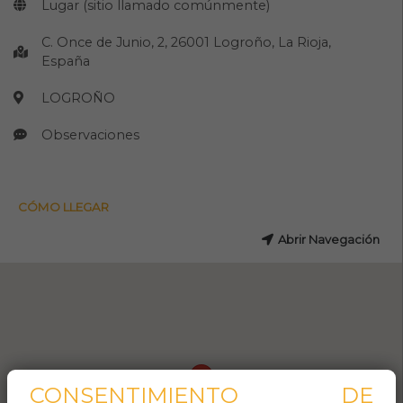
Lugar (sitio llamado comúnmente)
C. Once de Junio, 2, 26001 Logroño, La Rioja,
España
LOGROÑO
Observaciones
CÓMO LLEGAR
Abrir Navegación
CONSENTIMIENTO DE