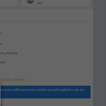
NO
S
s
ias y fiestas
 Arte
ÓN DEL EVENTO
www.mercadillosemanal.com/en.las-palmas/rastro-de-las-
no