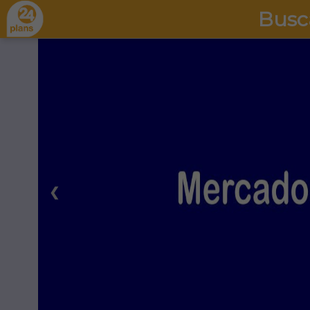
Busc
❮