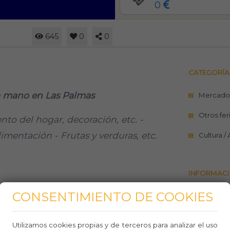
0
645
0
0
CATEGORÍA
da mano en Las Palmas
Mercado
Otros fer
o del hogar, decoración, etc. -
limentación - Frutas y verduras, etc.
Cultura /
INFORMACI
CONSENTIMIENTO DE COOKIES
https://
palmas
Utilizamos cookies propias y de terceros para analizar el uso
Teléfo