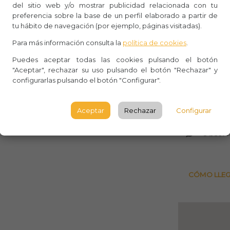
del sitio web y/o mostrar publicidad relacionada con tu
preferencia sobre la base de un perfil elaborado a partir de
Whasa
tu hábito de navegación (por ejemplo, páginas visitadas).
Aforo:
Para más información consulta la
política de cookies
.
Lugar 
Puedes aceptar todas las cookies pulsando el botón
"Aceptar", rechazar su uso pulsando el botón "Rechazar" y
configurarlas pulsando el botón "Configurar".
Rambla
Palmas
Aceptar
Rechazar
Configurar
PALMAS
Observ
CÓMO LLE