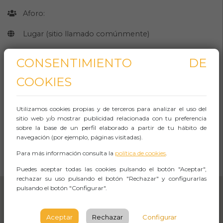
Aforo:
Lugar (sitio llamado comúnmente)
Plaça de Sant Josep Oriol 08002 Barcelona,
CONSENTIMIENTO DE
España.
COOKIES
BARCELONA
Observaciones
Utilizamos cookies propias y de terceros para analizar el uso del
sitio web y/o mostrar publicidad relacionada con tu preferencia
sobre la base de un perfil elaborado a partir de tu hábito de
navegación (por ejemplo, páginas visitadas).
CÓMO LLEGAR
Para más información consulta la
política de cookies
.
Abrir Navegación
Puedes aceptar todas las cookies pulsando el botón "Aceptar",
rechazar su uso pulsando el botón "Rechazar" y configurarlas
pulsando el botón "Configurar".
Aceptar
Rechazar
Configurar