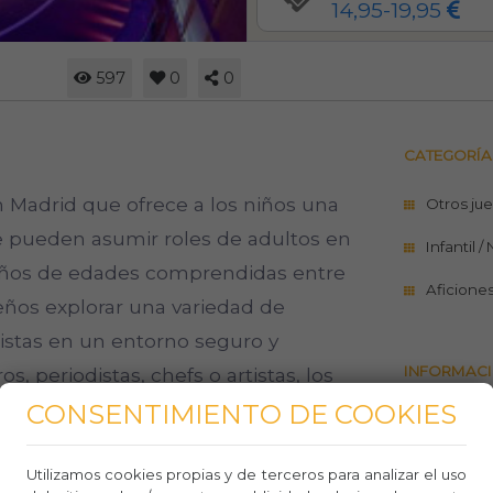
14,95-19,95
597
0
0
CATEGORÍA
 Madrid que ofrece a los niños una
Otros ju
e pueden asumir roles de adultos en
Infantil /
niños de edades comprendidas entre
Aficione
ueños explorar una variedad de
alistas en un entorno seguro y
INFORMACI
, periodistas, chefs o artistas, los
 asumir responsabilidades y aprender
CONSENTIMIENTO DE COOKIES
https://m
s una experiencia inolvidable que
Teléfo
Utilizamos cookies propias y de terceros para analizar el uso
n un entorno a medida para los más