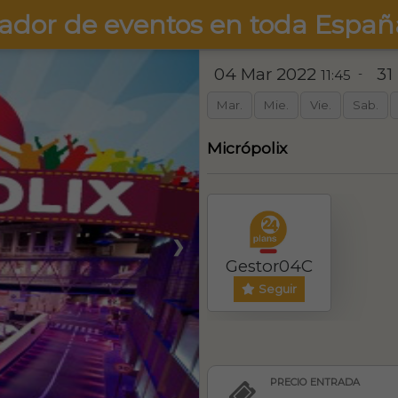
ador de eventos en toda Españ
04 Mar 2022
31
-
11:45
Mar.
Mie.
Vie.
Sab.
Micrópolix
❯
Gestor04C
Seguir
PRECIO ENTRADA