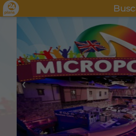
Busc
❮