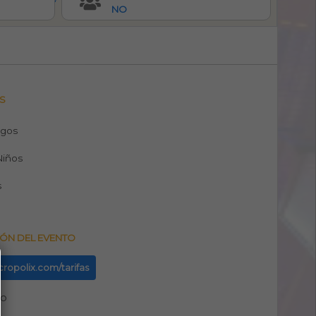
NO
S
egos
 Niños
s
ÓN DEL EVENTO
icropolix.com/tarifas
no