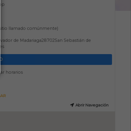
pp
(sitio llamado comúnmente)
lvador de Madariaga28702San Sebastián de
es
D
ar horarios
GAR
Abrir Navegación