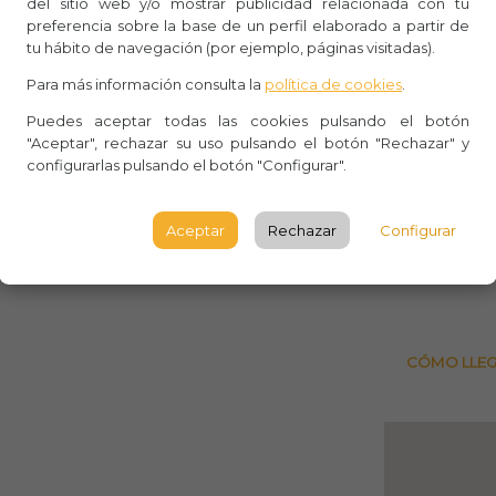
del sitio web y/o mostrar publicidad relacionada con tu
Whasa
preferencia sobre la base de un perfil elaborado a partir de
tu hábito de navegación (por ejemplo, páginas visitadas).
Aforo:
Para más información consulta la
política de cookies
.
Lugar 
Puedes aceptar todas las cookies pulsando el botón
"Aceptar", rechazar su uso pulsando el botón "Rechazar" y
CalleSa
configurarlas pulsando el botón "Configurar".
los Rey
MADRI
Aceptar
Rechazar
Configurar
Consult
CÓMO LLE