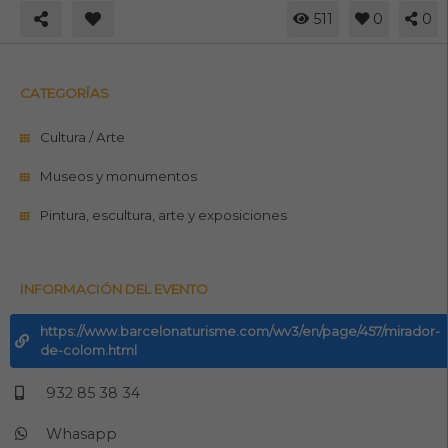
511
0
0
CATEGORÍAS
Cultura / Arte
Museos y monumentos
Pintura, escultura, arte y exposiciones
INFORMACIÓN DEL EVENTO
https://www.barcelonaturisme.com/wv3/en/page/457/mirador-
de-colom.html
932 85 38 34
Whasapp