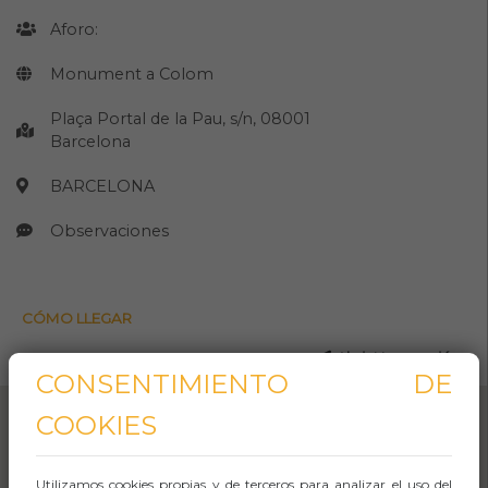
Aforo:
Monument a Colom
Plaça Portal de la Pau, s/n, 08001
Barcelona
BARCELONA
Observaciones
CÓMO LLEGAR
Abrir Navegación
CONSENTIMIENTO DE
COOKIES
Utilizamos cookies propias y de terceros para analizar el uso del