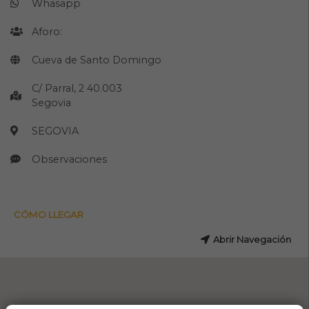
Whasapp
Aforo:
Cueva de Santo Domingo
C/ Parral, 2 40.003
Segovia
SEGOVIA
Observaciones
CÓMO LLEGAR
Abrir Navegación