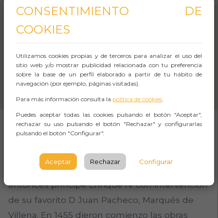
CONSENTIMIENTO DE
COOKIES
Utilizamos cookies propias y de terceros para analizar el uso del
sitio web y/o mostrar publicidad relacionada con tu preferencia
sobre la base de un perfil elaborado a partir de tu hábito de
navegación (por ejemplo, páginas visitadas).
Para más información consulta la
política de cookies
.
Puedes aceptar todas las cookies pulsando el botón "Aceptar",
rechazar su uso pulsando el botón "Rechazar" y configurarlas
pulsando el botón "Configurar".
SOBRE EL EVENTO
Aceptar
Rechazar
Configurar
Monasterio Jerónimo fundado en 1447 por el
entonces príncipe Enrique IV con intervención
de su favorito D Juan Pacheco, Marqués de
Villena. En 1455 dieron comienzo las obras