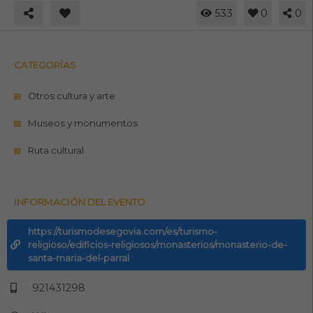
533
0
0
CATEGORÍAS
Otros cultura y arte
Museos y monumentos
Ruta cultural
INFORMACIÓN DEL EVENTO
https://turismodesegovia.com/es/turismo-
religioso/edificios-religiosos/monasterios/monasterio-de-
santa-maria-del-parral
921431298