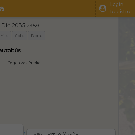
Login
a
Registro
1 Dic 2035
23:59
Vie.
Sab.
Dom.
 autobús
Organiza / Publica:
/
Evento ONLINE