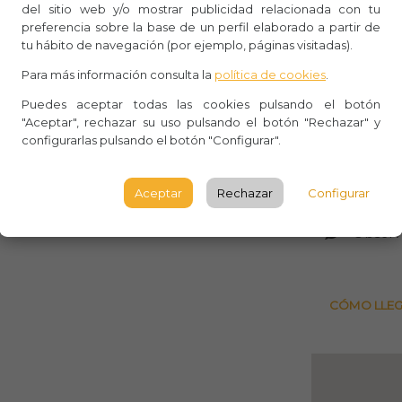
o arquitectónico está dividido en una
del sitio web y/o mostrar publicidad relacionada con tu
preferencia sobre la base de un perfil elaborado a partir de
destinada a los peregrinos y
Whasa
tu hábito de navegación (por ejemplo, páginas visitadas).
Aforo:
Para más información consulta la
política de cookies
.
 encontraremos de nuevo para
MONTS
Puedes aceptar todas las cookies pulsando el botón
"Aceptar", rechazar su uso pulsando el botón "Rechazar" y
ona,
llegando a nuestro destino
configurarlas pulsando el botón "Configurar".
Passeig
5.
Aceptar
Rechazar
Configurar
BARCE
Observ
CÓMO LLE