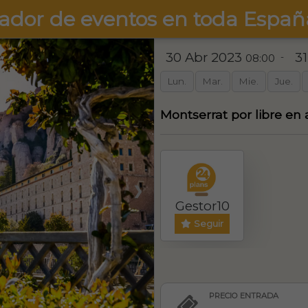
ador de eventos en toda Españ
30 Abr 2023
3
-
08:00
Lun.
Mar.
Mie.
Jue.
Montserrat por libre en
❯
Gestor10
Seguir
PRECIO ENTRADA