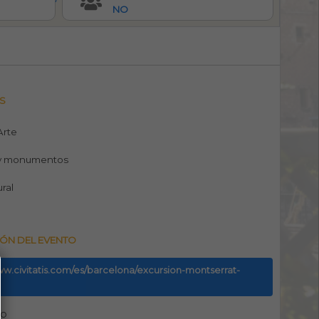
NO
S
 Arte
y monumentos
ural
ÓN DEL EVENTO
ww.civitatis.com/es/barcelona/excursion-montserrat-
no