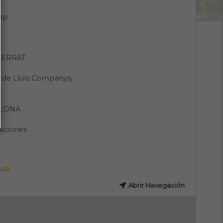
pp
ERRAT
 de Lluís Companys,
LONA
aciones
GAR
Abrir Navegación