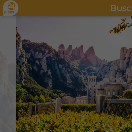
Busc
❮