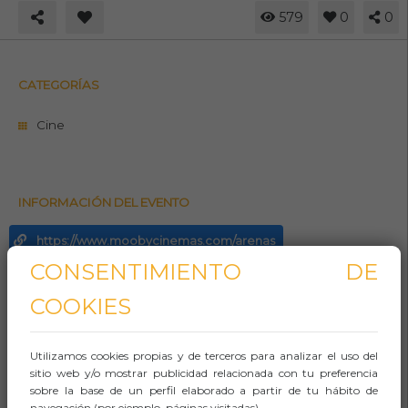
579
0
0
CATEGORÍAS
Cine
INFORMACIÓN DEL EVENTO
https://www.moobycinemas.com/arenas
CONSENTIMIENTO DE
902424243
COOKIES
Whasapp
Aforo:
Utilizamos cookies propias y de terceros para analizar el uso del
sitio web y/o mostrar publicidad relacionada con tu preferencia
Lugar (sitio llamado comúnmente)
sobre la base de un perfil elaborado a partir de tu hábito de
navegación (por ejemplo, páginas visitadas).