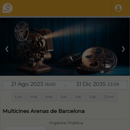
❮
❯
21 Ago 2023
31 Dic 2035
16:00
23:59
-
Lun.
Mar.
Mie.
Jue.
Vie.
Sab.
Dom.
Multicines Arenas de Barcelona
Organiza / Publica: