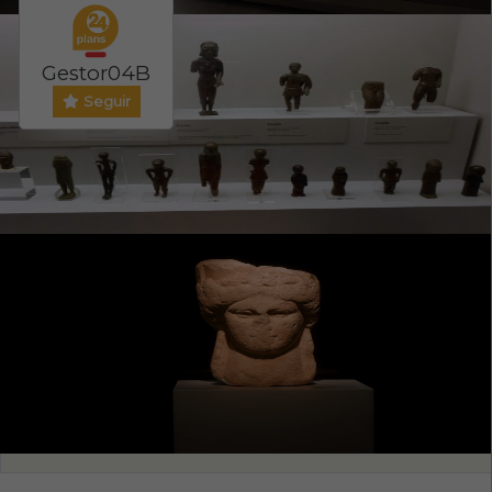
Gestor04B
Seguir
Evento ONLINE
PRECIO ENTRADA
NO
0
/