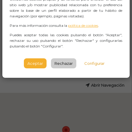
sitio web y/o mostrar publicidad relacionada con tu preferencia
Museo Arqueológico de Murcia
sobre la base de un perfil elaborado a partir de tu hábito de
navegación (por ejemplo, páginas visitadas).
Avda. Alfonso X El Sabio, 7 - 30008
Para más información consulta la
política de cookies
.
Murcia
Puedes aceptar todas las cookies pulsando el botón "Aceptar",
MURCIA
rechazar su uso pulsando el botón "Rechazar" y configurarlas
pulsando el botón "Configurar".
Consultar variaciones en el horario.
Aceptar
Rechazar
Configurar
CÓMO LLEGAR
Abrir Navegación