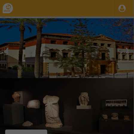
❮
❯
28 Ago 2023
31 Dic 2035
10:00
23:59
-
Mar.
Mie.
Jue.
Vie.
Sab.
Dom.
Museo Arqueológico de Murcia
Organiza / Publica: