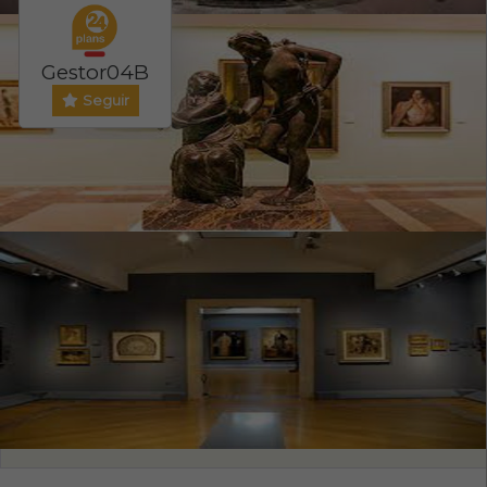
Gestor04B
Seguir
Evento ONLINE
PRECIO ENTRADA
NO
0
/