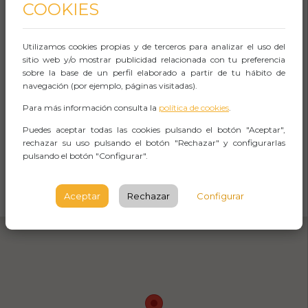
COOKIES
Museo de Bellas Artes de Murcia
Utilizamos cookies propias y de terceros para analizar el uso del
C/ Obispo Frutos, Nº 12 - 30003
sitio web y/o mostrar publicidad relacionada con tu preferencia
Murcia
sobre la base de un perfil elaborado a partir de tu hábito de
navegación (por ejemplo, páginas visitadas).
MURCIA
Para más información consulta la
política de cookies
.
Consultar variaciones en los horarios.
Puedes aceptar todas las cookies pulsando el botón "Aceptar",
rechazar su uso pulsando el botón "Rechazar" y configurarlas
pulsando el botón "Configurar".
CÓMO LLEGAR
Aceptar
Rechazar
Configurar
Abrir Navegación