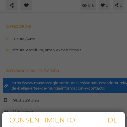
516
0
0
CATEGORÍAS
Cultura / Arte
Pintura, escultura, arte y exposiciones
INFORMACIÓN DEL EVENTO
https://www.museosregiondemurcia.es/web/museosdemurcia
de-bellas-artes-de-murcia/informacion-y-contacto
968 239 346
Whasapp
CONSENTIMIENTO DE
Aforo: