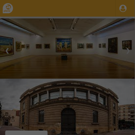
❮
❯
30 Ago 2023
31 Dic 2035
10:00
23:59
-
Mar.
Mie.
Jue.
Vie.
Sab.
Dom.
Museo de Bellas Artes de Murcia
Organiza / Publica: