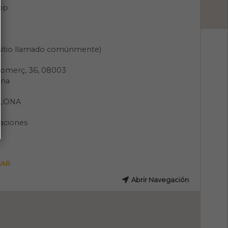
pp
(sitio llamado comúnmente)
Comerç, 36, 08003
ona
LONA
aciones
GAR
Abrir Navegación