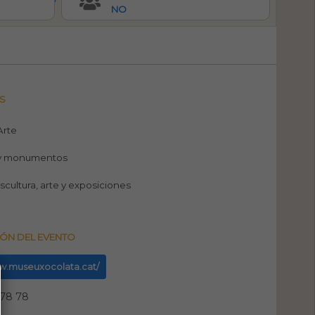
NO
S
 Arte
y monumentos
escultura, arte y exposiciones
ÓN DEL EVENTO
ww.museuxocolata.cat/
 78 78