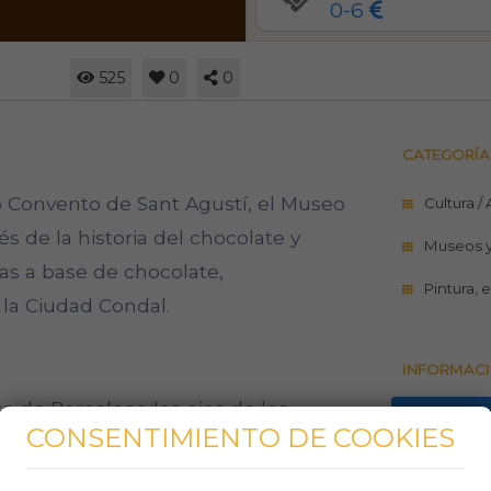
0-6
525
0
0
CATEGORÍA
uo Convento de Sant Agustí, el Museo
Cultura /
s de la historia del chocolate y
Museos 
as a base de chocolate,
Pintura, 
la Ciudad Condal.
INFORMACI
 de Barcelona los ojos de los
http://w
CONSENTIMIENTO DE COOKIES
s tickets de entrada son de
932 68