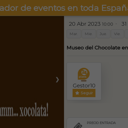
ador de eventos en toda Españ
20 Abr 2023
31
-
10:00
Mar.
Mie.
Jue.
Vie.
Museo del Chocolate 
❯
Gestor10
Seguir
PRECIO ENTRADA