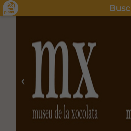
Busc
❮