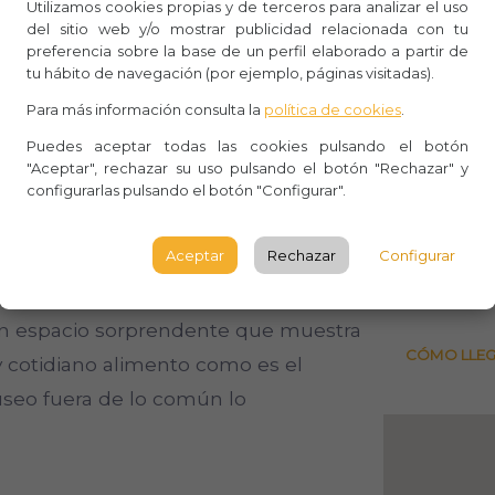
Utilizamos cookies propias y de terceros para analizar el uso
Whasa
del sitio web y/o mostrar publicidad relacionada con tu
 por completo el proceso de
preferencia sobre la base de un perfil elaborado a partir de
Aforo:
 de la semilla del cacao y sus
tu hábito de navegación (por ejemplo, páginas visitadas).
 su transformación en ese dulce
Lugar 
Para más información consulta la
política de cookies
.
Puedes aceptar todas las cookies pulsando el botón
C/ del 
"Aceptar", rechazar su uso pulsando el botón "Rechazar" y
Barcel
 numerosas obras de arte realizadas
configurarlas pulsando el botón "Configurar".
BARCE
maestros pasteleros.
Aceptar
Rechazar
Configurar
Observ
un espacio sorprendente que muestra
CÓMO LLE
y cotidiano alimento como es el
useo fuera de lo común lo