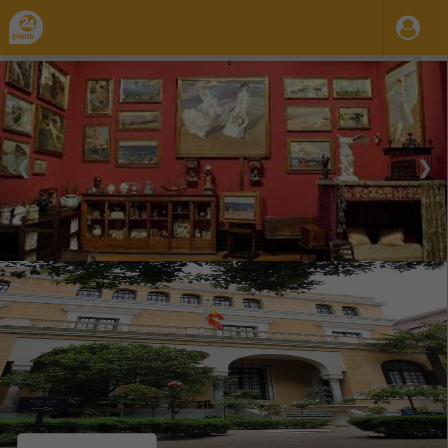
❮
❯
14 Feb 2022
31 Dic 2035
09:30
23:59
-
Mar.
Mie.
Vie.
Sab.
Dom.
Museo Sorolla
Organiza / Publica: