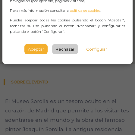
navegación (por ejemplo, páginas visitadas).
Para más información consulta la
política de cookies
.
Puedes aceptar todas las cookies pulsando el botón "Aceptar",
rechazar su uso pulsando el botón "Rechazar" y configurarlas
pulsando el botón "Configurar".
Aceptar
Rechazar
Configurar
SOBRE EL EVENTO
El Museo Sorolla es un tesoro oculto en el
corazón de Madrid que permite a los visitantes
adentrarse en el mundo y la obra del famoso
pintor Joaquín Sorolla. La antigua residencia