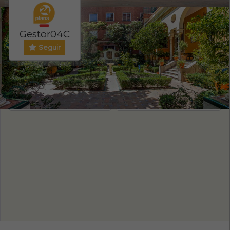
Gestor04C
Seguir
Evento ONLINE
PRECIO ENTRADA
NO
0-3
/