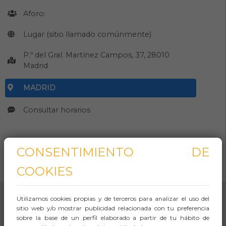
Aforo:
Lugar (sitio llamado comúnmente)
P.º del Gral. Martínez Campos, 37, 28010
Madrid
MADRID
Consultar horarios
CONSENTIMIENTO DE
CÓMO LLEGAR
COOKIES
Abrir Navegación
Utilizamos cookies propias y de terceros para analizar el uso del
sitio web y/o mostrar publicidad relacionada con tu preferencia
sobre la base de un perfil elaborado a partir de tu hábito de