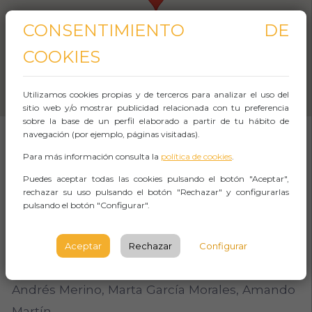
CONSENTIMIENTO DE
COOKIES
Utilizamos cookies propias y de terceros para analizar el uso del
sitio web y/o mostrar publicidad relacionada con tu preferencia
sobre la base de un perfil elaborado a partir de tu hábito de
navegación (por ejemplo, páginas visitadas).
Para más información consulta la
política de cookies
.
SOBRE EL EVENTO
Puedes aceptar todas las cookies pulsando el botón "Aceptar",
rechazar su uso pulsando el botón "Rechazar" y configurarlas
Orquesta Sinfónica y Coro Titular de la
pulsando el botón "Configurar".
Compañía Sevillana de
Aceptar
Rechazar
Configurar
Zarzuela
Andrés Merino, Marta García Morales, Amando
Martín,