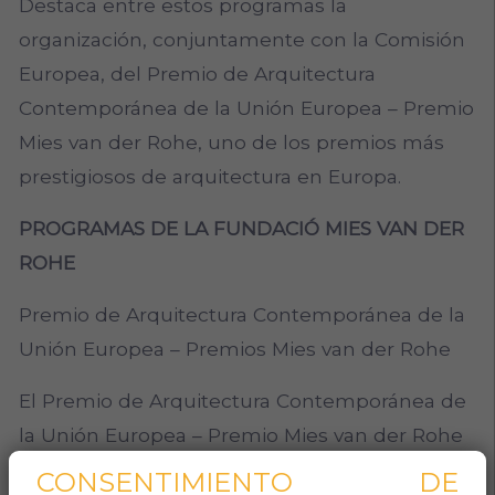
Destaca entre estos programas la
organización, conjuntamente con la Comisión
Europea, del Premio de Arquitectura
Contemporánea de la Unión Europea – Premio
Mies van der Rohe, uno de los premios más
prestigiosos de arquitectura en Europa.
PROGRAMAS DE LA FUNDACIÓ MIES VAN DER
ROHE
Premio de Arquitectura Contemporánea de la
Unión Europea – Premios Mies van der Rohe
El Premio de Arquitectura Contemporánea de
la Unión Europea – Premio Mies van der Rohe
tiene un carácter bienal y tiene el propósito
CONSENTIMIENTO DE