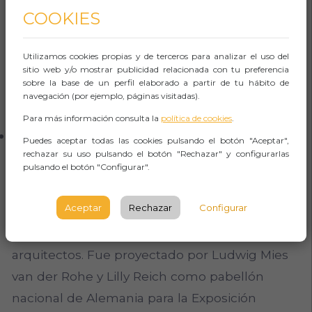
principal de reconocer y recompensar la
COOKIES
calidad de la producción arquitectónica en
Europa a la arquitectura, emergente y al
Utilizamos cookies propias y de terceros para analizar el uso del
talento joven.
sitio web y/o mostrar publicidad relacionada con tu preferencia
sobre la base de un perfil elaborado a partir de tu hábito de
navegación (por ejemplo, páginas visitadas).
Para más información consulta la
política de cookies
.
Divulgación del Pabellón
Puedes aceptar todas las cookies pulsando el botón "Aceptar",
rechazar su uso pulsando el botón "Rechazar" y configurarlas
El Pabellón de Barcelona, ​​obra simbólica del
pulsando el botón "Configurar".
Movimiento Moderno, ha sido estudiado e
Aceptar
Rechazar
Configurar
interpretado exhaustivamente, al tiempo que
ha inspirado la obra de varias generaciones de
arquitectos. Fue proyectado por Ludwig Mies
van der Rohe y Lilly Reich como pabellón
nacional de Alemania para la Exposición