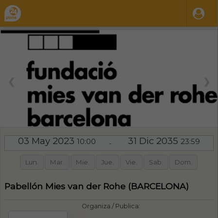
❮
❯
03 May 2023
31 Dic 2035
10:00
23:59
-
Lun.
Mar.
Mie.
Jue.
Vie.
Sab.
Dom.
Pabellón Mies van der Rohe (BARCELONA)
Organiza / Publica: