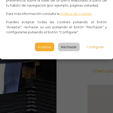
preferencia sobre la base de un perfil elaborado a partir de
Aforo:
tu hábito de navegación (por ejemplo, páginas visitadas).
Para más información consulta la
política de cookies
.
Palacio
Puedes aceptar todas las cookies pulsando el botón
Calle M
"Aceptar", rechazar su uso pulsando el botón "Rechazar" y
Tocino
configurarlas pulsando el botón "Configurar".
MURCI
Aceptar
Rechazar
Configurar
Consult
CÓMO LLE