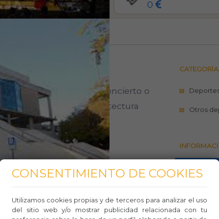
0
649
0
0
CATEGORÍA
 algún evento deportivo, concierto o
Deporte
o multiusos con una arquitectura
Otros de
INFORMACI
https://
CONSENTIMIENTO DE COOKIES
968 37
Utilizamos cookies propias y de terceros para analizar el uso
Whasa
del sitio web y/o mostrar publicidad relacionada con tu