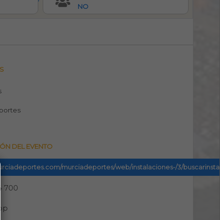
NO
S
s
portes
ÓN DEL EVENTO
murciadeportes.com/murciadeportes/web/instalaciones-/3/buscarinsta
4 700
pp