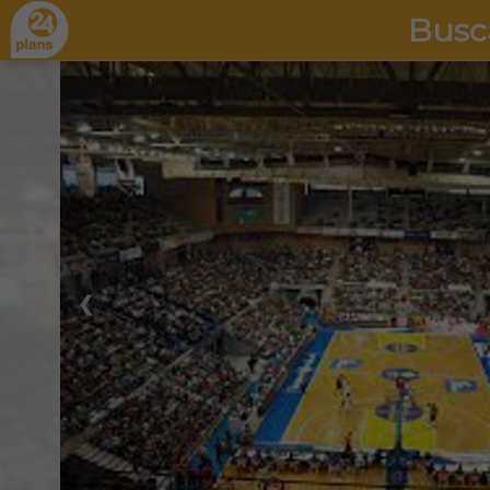
Busc
❮