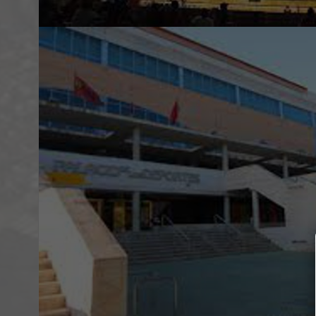
SOBRE EL EVENTO
Este podría interesarte si deseas acudir a
espectáculo, ya que se trata de un espaci
digna de ver.
DESCARGAS