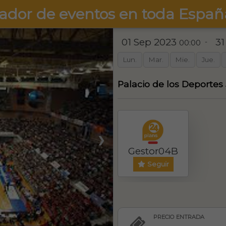
ador de eventos en toda Españ
01 Sep 2023
31
-
00:00
Lun.
Mar.
Mie.
Jue.
Palacio de los Deportes
❯
Gestor04B
Seguir
PRECIO ENTRADA