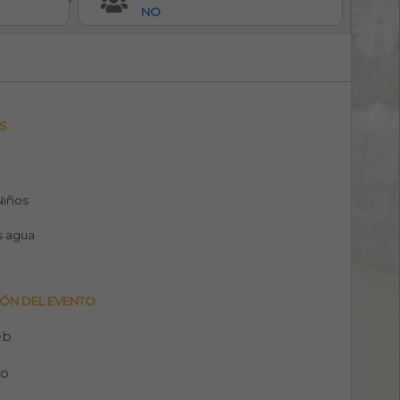
NO
S
 Niños
s agua
ÓN DEL EVENTO
eb
no