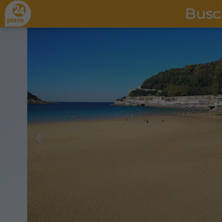
Busc
❮