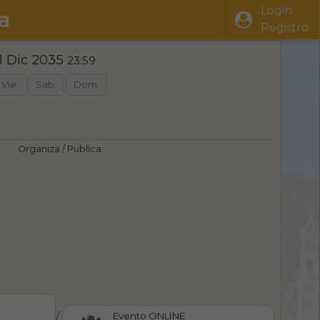
Login
a
Registro
1 Dic 2035
23:59
Vie.
Sab.
Dom.
Organiza / Publica:
/
Evento ONLINE