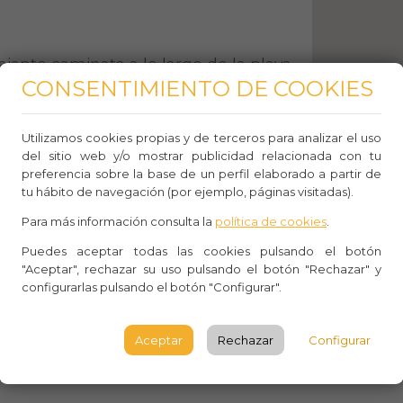
lajante caminata a lo largo de la playa,
CONSENTIMIENTO DE COOKIES
do el suave sonido de las olas.
Utilizamos cookies propias y de terceros para analizar el uso
del sitio web y/o mostrar publicidad relacionada con tu
preferencia sobre la base de un perfil elaborado a partir de
 biodiversidad marina al hacer
tu hábito de navegación (por ejemplo, páginas visitadas).
ces y las criaturas marinas en las
Para más información consulta la
política de cookies
.
Puedes aceptar todas las cookies pulsando el botón
"Aceptar", rechazar su uso pulsando el botón "Rechazar" y
configurarlas pulsando el botón "Configurar".
dad de la playa para leer un libro,
Aceptar
Rechazar
Configurar
 y desconectar.