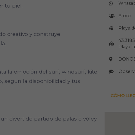
Whasa
r tu piel.
Aforo:
Playa d
ado creativo y construye
43.3185
la.
Playa l
DONOST
a la emoción del surf, windsurf, kite,
Observ
o, según la disponibilidad y tus
CÓMO LLE
 un divertido partido de palas o vóley