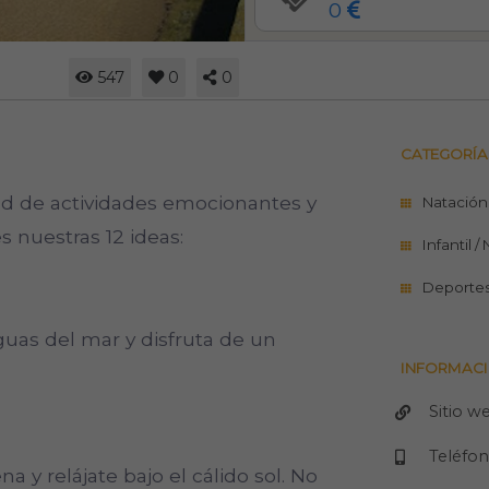
0
547
0
0
CATEGORÍA
ad de actividades emocionantes y
Natación
s nuestras 12 ideas:
Infantil /
Deporte
guas del mar y disfruta de un
INFORMACI
Sitio w
Teléfo
na y relájate bajo el cálido sol. No