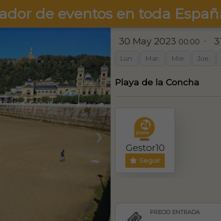
ador de eventos en toda Españ
30 May 2023
3
-
00:00
Lun.
Mar.
Mie.
Jue.
Playa de la Concha
❯
Gestor10
Seguir
PRECIO ENTRADA