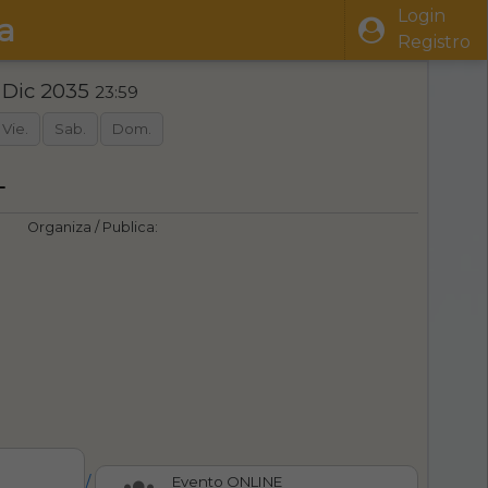
Login
a
Registro
 Dic 2035
23:59
Vie.
Sab.
Dom.
L
Organiza / Publica:
/
Evento ONLINE