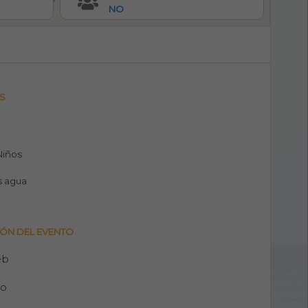
NO
S
 Niños
s agua
ÓN DEL EVENTO
eb
no