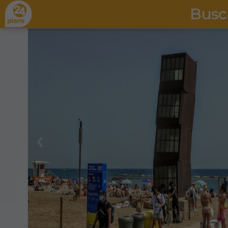
Busc
❮