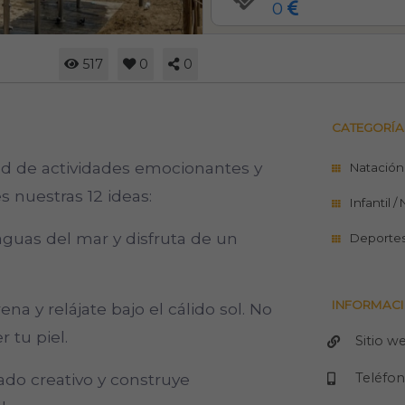
0
517
0
0
CATEGORÍA
ad de actividades emocionantes y
Natación
s nuestras 12 ideas:
Infantil /
guas del mar y disfruta de un
Deporte
INFORMACI
ena y relájate bajo el cálido sol. No
r tu piel.
Sitio w
Teléfo
lado creativo y construye