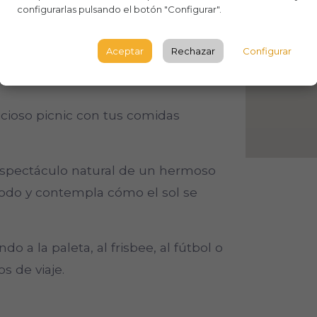
 y desconectar.
configurarlas pulsando el botón "Configurar".
es un lugar perfecto para conectarte
Aceptar
Rechazar
Configurar
ación mientras te relajas con el
licioso picnic con tus comidas
l espectáculo natural de un hermoso
modo y contempla cómo el sol se
do a la paleta, al frisbee, al fútbol o
s de viaje.