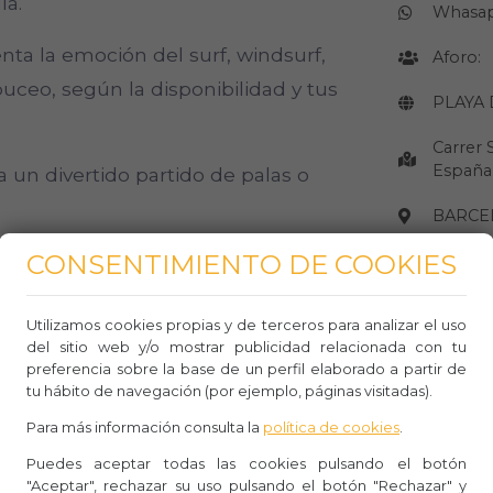
la.
Whasa
nta la emoción del surf, windsurf,
Aforo:
 buceo, según la disponibilidad y tus
PLAYA
Carrer 
España
a un divertido partido de palas o
BARCE
CONSENTIMIENTO DE COOKIES
elajante caminata a lo largo de la
Observ
scuchando el suave sonido de las olas.
Utilizamos cookies propias y de terceros para analizar el uso
 biodiversidad marina al hacer
del sitio web y/o mostrar publicidad relacionada con tu
CÓMO LLE
preferencia sobre la base de un perfil elaborado a partir de
ces y las criaturas marinas en las
tu hábito de navegación (por ejemplo, páginas visitadas).
Para más información consulta la
política de cookies
.
Puedes aceptar todas las cookies pulsando el botón
dad de la playa para leer un libro,
"Aceptar", rechazar su uso pulsando el botón "Rechazar" y