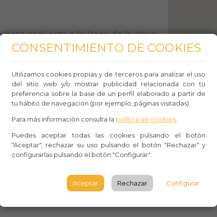
lajante caminata a lo largo de la playa,
CONSENTIMIENTO DE COOKIES
do el suave sonido de las olas.
Utilizamos cookies propias y de terceros para analizar el uso
del sitio web y/o mostrar publicidad relacionada con tu
preferencia sobre la base de un perfil elaborado a partir de
 biodiversidad marina al hacer
tu hábito de navegación (por ejemplo, páginas visitadas).
ces y las criaturas marinas en las
Para más información consulta la
política de cookies
.
Puedes aceptar todas las cookies pulsando el botón
"Aceptar", rechazar su uso pulsando el botón "Rechazar" y
configurarlas pulsando el botón "Configurar".
dad de la playa para leer un libro,
Aceptar
Rechazar
Configurar
 y desconectar.