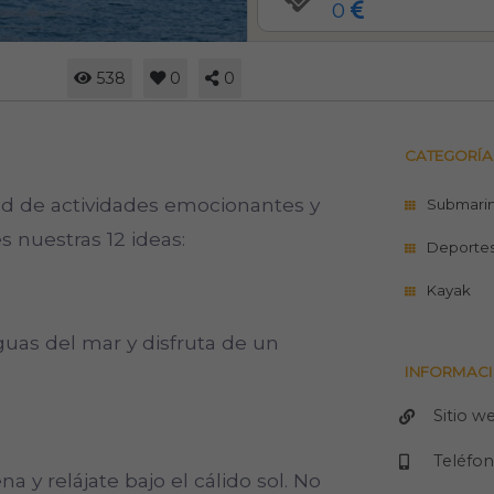
0
538
0
0
CATEGORÍA
ad de actividades emocionantes y
Submari
s nuestras 12 ideas:
Deporte
Kayak
guas del mar y disfruta de un
INFORMACI
Sitio w
Teléfo
na y relájate bajo el cálido sol. No