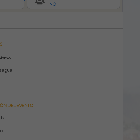
NO
S
nismo
s agua
ÓN DEL EVENTO
eb
no