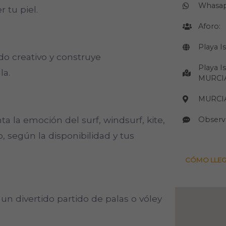
Whasa
r tu piel.
Aforo:
Playa I
ado creativo y construye
Playa I
la.
MURCI
MURCI
a la emoción del surf, windsurf, kite,
Observ
o, según la disponibilidad y tus
CÓMO LLE
 un divertido partido de palas o vóley