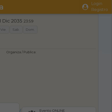
Login
a
Registro
1 Dic 2035
23:59
Vie.
Sab.
Dom.
Organiza / Publica:
/
Evento ONLINE