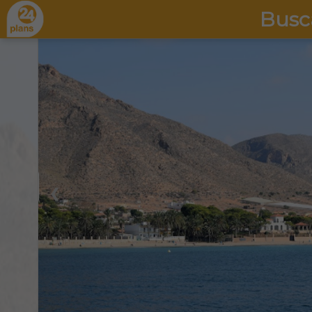
Busc
❮