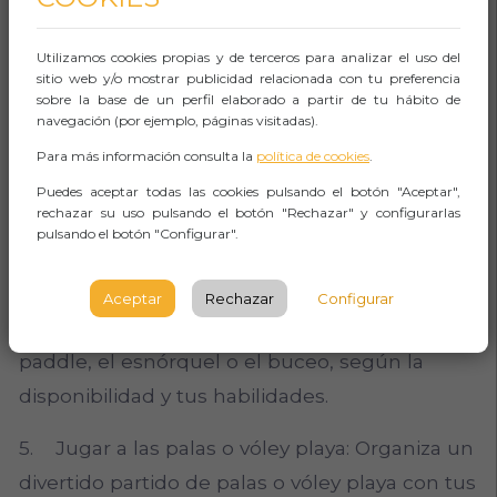
2. Tomar el sol: Extiende tu toalla en la arena
Utilizamos cookies propias y de terceros para analizar el uso del
sitio web y/o mostrar publicidad relacionada con tu preferencia
y relájate bajo el cálido sol. No olvides aplicar
sobre la base de un perfil elaborado a partir de tu hábito de
protector solar para proteger tu piel.
navegación (por ejemplo, páginas visitadas).
Para más información consulta la
política de cookies
.
3. Hacer castillos de arena: Despierta tu lado
Puedes aceptar todas las cookies pulsando el botón "Aceptar",
creativo y construye impresionantes castillos
rechazar su uso pulsando el botón "Rechazar" y configurarlas
pulsando el botón "Configurar".
de arena en la orilla.
4. Practicar deportes acuáticos: Experimenta
Aceptar
Rechazar
Configurar
la emoción del surf, windsurf, kite, el kayak, el
paddle, el esnórquel o el buceo, según la
disponibilidad y tus habilidades.
5. Jugar a las palas o vóley playa: Organiza un
divertido partido de palas o vóley playa con tus