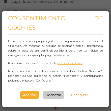
Lugar (sitio llamado comúnmente)
30820 Alcantarilla,
CONSENTIMIENTO DE
Murcia
COOKIES
MURCIA
Observaciones
Utilizamos cookies propias y de terceros para analizar el uso del
sitio web y/o mostrar publicidad relacionada con tu preferencia
sobre la base de un perfil elaborado a partir de tu hábito de
navegación (por ejemplo, páginas visitadas).
CÓMO LLEGAR
Para más información consulta la
política de cookies
.
Abrir Navegación
Puedes aceptar todas las cookies pulsando el botón "Aceptar",
rechazar su uso pulsando el botón "Rechazar" y configurarlas
pulsando el botón "Configurar".
Aceptar
Rechazar
Configurar