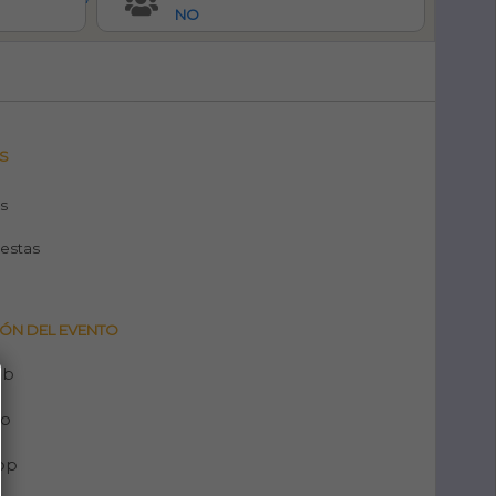
NO
S
s
Fiestas
ÓN DEL EVENTO
eb
no
pp