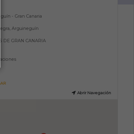
guín - Gran Canaria
egra, Arguineguín
S DE GRAN CANARIA
aciones
GAR
Abrir Navegación