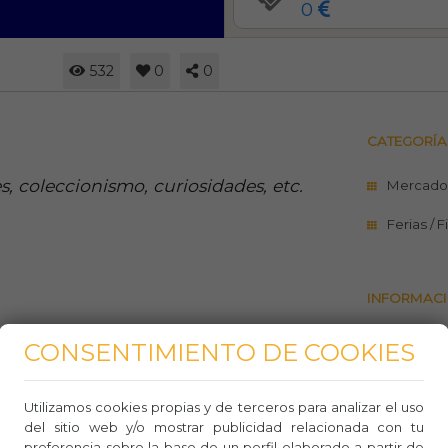
0
532
0
0
CATEGORÍA
 coleccionismo, curiosidades, etc.
Mercado
Ferias / 
INFORMACI
Sitio w
CONSENTIMIENTO DE COOKIES
Teléfo
Utilizamos cookies propias y de terceros para analizar el uso
Whasa
del sitio web y/o mostrar publicidad relacionada con tu
preferencia sobre la base de un perfil elaborado a partir de