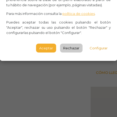
Aforo:
tu hábito de navegación (por ejemplo, páginas visitadas).
Para más información consulta la
política de cookies
.
Arguine
Puedes aceptar todas las cookies pulsando el botón
Plaza N
"Aceptar", rechazar su uso pulsando el botón "Rechazar" y
configurarlas pulsando el botón "Configurar".
PALMA
(LAS)
Aceptar
Rechazar
Configurar
Observ
CÓMO LLE