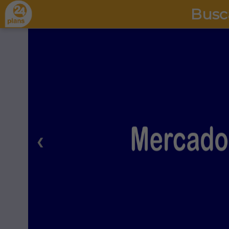
Busc
❮