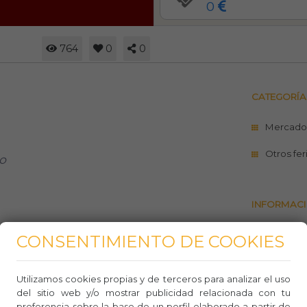
0
764
0
0
CATEGORÍA
Mercado
Otros fer
o
INFORMACI
Sitio w
CONSENTIMIENTO DE COOKIES
Teléfo
Utilizamos cookies propias y de terceros para analizar el uso
Whasa
del sitio web y/o mostrar publicidad relacionada con tu
preferencia sobre la base de un perfil elaborado a partir de