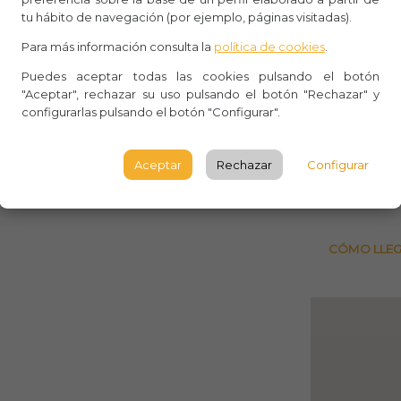
Aforo:
tu hábito de navegación (por ejemplo, páginas visitadas).
Para más información consulta la
política de cookies
.
Lugar 
Puedes aceptar todas las cookies pulsando el botón
Pl. del
"Aceptar", rechazar su uso pulsando el botón "Rechazar" y
vintage y objetos de coleccionista
España
configurarlas pulsando el botón "Configurar".
LOGR
Aceptar
Rechazar
Configurar
Observ
CÓMO LLE