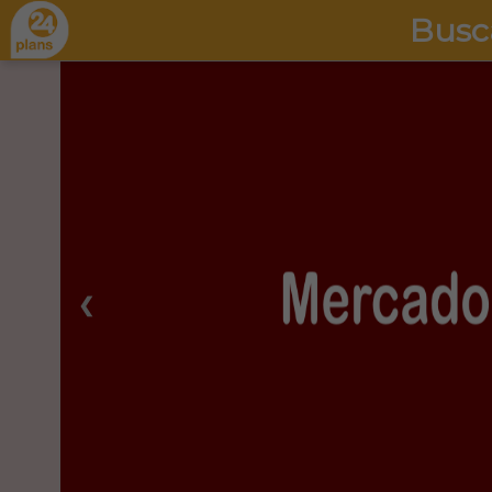
Busc
❮