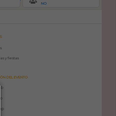
NO
S
s
ias y fiestas
ÓN DEL EVENTO
eb
no
pp