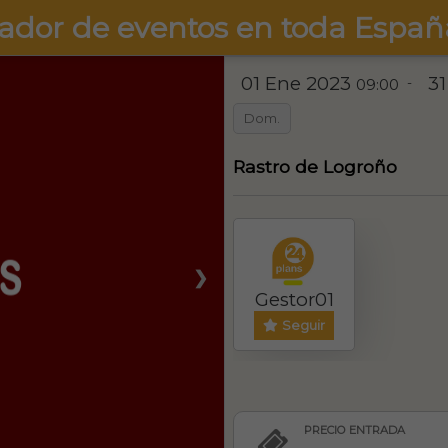
ador de eventos en toda Españ
01 Ene 2023
31
-
09:00
Dom.
Rastro de Logroño
❯
Gestor01
Seguir
PRECIO ENTRADA