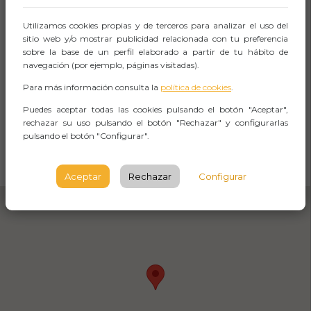
Calle del Dos de Mayo, 48003 Bilbao,
Utilizamos cookies propias y de terceros para analizar el uso del
Vizcaya
sitio web y/o mostrar publicidad relacionada con tu preferencia
sobre la base de un perfil elaborado a partir de tu hábito de
BILBAO
navegación (por ejemplo, páginas visitadas).
Observaciones
Para más información consulta la
política de cookies
.
Puedes aceptar todas las cookies pulsando el botón "Aceptar",
rechazar su uso pulsando el botón "Rechazar" y configurarlas
pulsando el botón "Configurar".
CÓMO LLEGAR
Abrir Navegación
Aceptar
Rechazar
Configurar