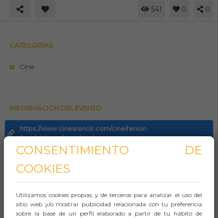
541
0
0
CATEGORÍAS
Cine
INFORMACIÓN DEL EVENTO
https://www.cinesrenoir.com/cine/renoir-
floridablanca/cartelera/
CONSENTIMIENTO DE
934 263 337
COOKIES
Whasapp
Utilizamos cookies propias y de terceros para analizar el uso del
Aforo:
sitio web y/o mostrar publicidad relacionada con tu preferencia
sobre la base de un perfil elaborado a partir de tu hábito de