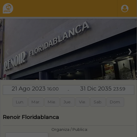
❮
❯
21 Ago 2023
31 Dic 2035
16:00
23:59
-
Lun.
Mar.
Mie.
Jue.
Vie.
Sab.
Dom.
Renoir Floridablanca
Organiza / Publica: