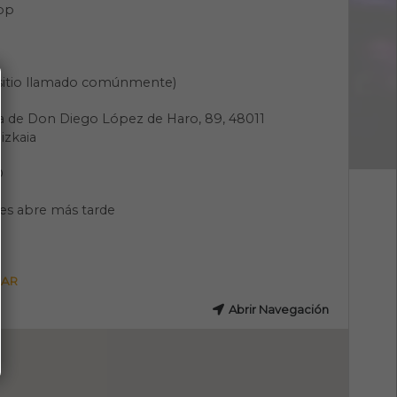
pp
(sitio llamado comúnmente)
a de Don Diego López de Haro, 89, 48011
Bizkaia
O
nes abre más tarde
GAR
Abrir Navegación