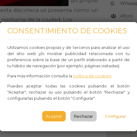
ticas cada fin de semana y un amplio
Whasa
 esta discoteca se presenta como un
Aforo:
nocturna de la ciudad. Los
Lugar 
 un espacio animado donde la gente
CONSENTIMIENTO DE COOKIES
stades y sumergirse en la cultura
Gran Ví
Bilbo, 
Star es, sin duda, una oportunidad para
Utilizamos cookies propias y de terceros para analizar el uso
del sitio web y/o mostrar publicidad relacionada con tu
Bilbao y disfrutar de la música en
preferencia sobre la base de un perfil elaborado a partir de
BILBA
tu hábito de navegación (por ejemplo, páginas visitadas).
co.
El vier
Para más información consulta la
política de cookies
.
Puedes aceptar todas las cookies pulsando el botón
"Aceptar", rechazar su uso pulsando el botón "Rechazar" y
CÓMO LLE
configurarlas pulsando el botón "Configurar".
Aceptar
Rechazar
Configurar