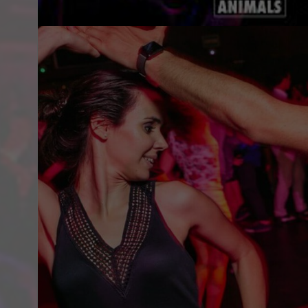
SOBRE EL EVENTO
La discoteca RockStar en Bilbao es un lug
paso del tiempo gracias a su autenticidad y
de la ciudad, se destaca por ofrecer una 
el rock de las décadas de 1980 y 1990 has
diversidad musical atrae a una amplia aud
todos los gustos y garantizando una experi
Además de ser una discoteca, RockStar se 
conciertos en vivo de reconocidas bandas,