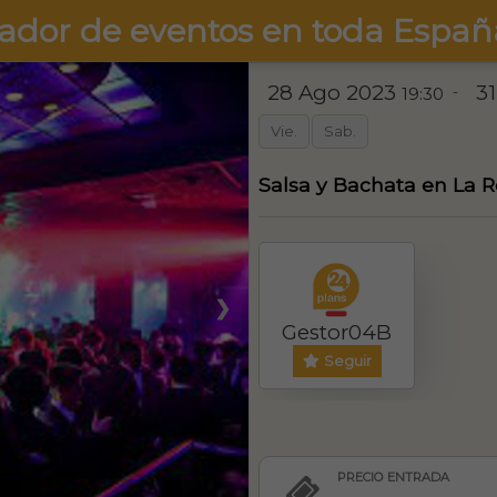
ador de eventos en toda Españ
28 Ago 2023
3
-
19:30
Vie.
Sab.
Salsa y Bachata en La 
❯
Gestor04B
Seguir
PRECIO ENTRADA