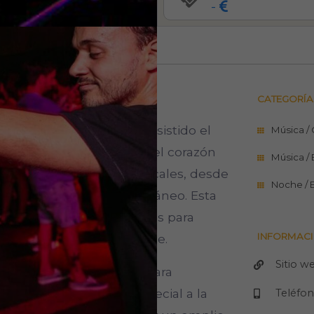
-
669
0
0
CATEGORÍA
ar emblemático que ha resistido el
Música /
 versatilidad. Situada en el corazón
Música / 
amalgama de estilos musicales, desde
Noche / 
ta el indie más contemporáneo. Esta
iencia, brindando opciones para
INFORMACI
encia nocturna inolvidable.
Sitio w
convierte en escenario para
 añadiendo un toque especial a la
Teléfo