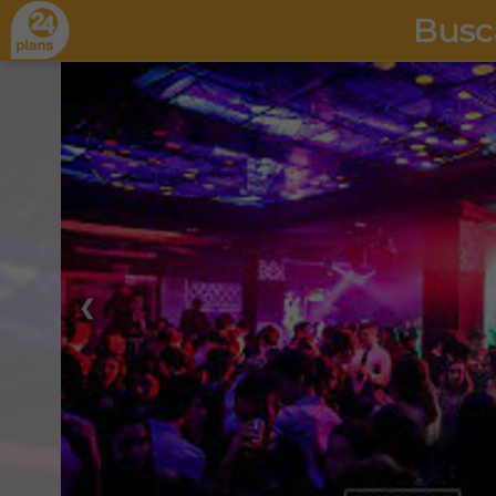
Busc
❮