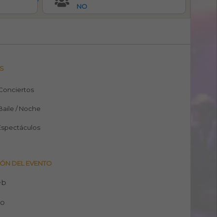
NO
S
 Conciertos
Baile / Noche
Espectáculos
ÓN DEL EVENTO
eb
no